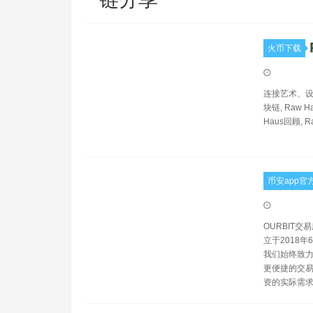
火币下载
连接艺术、设计与
块链, Raw Ha
Haus回顾, R
币安app官
OURBIT交易
立于2018
我们始终致力
更便捷的交易
资的实际需