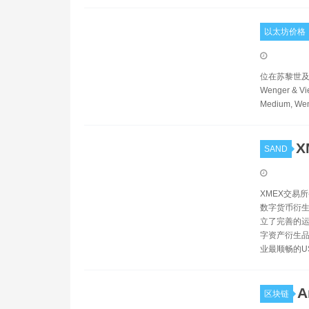
以太坊价格
位在苏黎世及楚格
Wenger & Vi
Medium, Weng
X
SAND
XMEX交易所
数字货币衍生
立了完善的运
字资产衍生品
业最顺畅的U
A
区块链