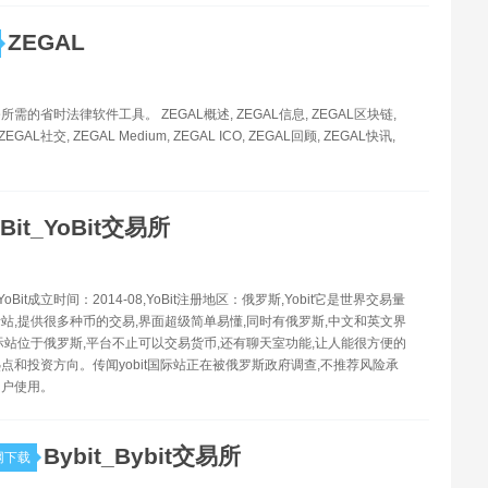
ZEGAL
需的省时法律软件工具。 ZEGAL概述, ZEGAL信息, ZEGAL区块链,
ZEGAL社交, ZEGAL Medium, ZEGAL ICO, ZEGAL回顾, ZEGAL快讯,
oBit_YoBit交易所
-YoBit成立时间：2014-08,YoBit注册地区：俄罗斯,Yobit它是世界交易量
站,提供很多种币的交易,界面超级简单易懂,同时有俄罗斯,中文和英文界
t国际站位于俄罗斯,平台不止可以交易货币,还有聊天室功能,让人能很方便的
点和投资方向。传闻yobit国际站正在被俄罗斯政府调查,不推荐风险承
用户使用。
Bybit_Bybit交易所
网下载