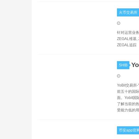
火币交易所
针对运营业务所
ZEGAL维基, 
ZEGAL追踪
Y
SHIB
YoBit交易所
前五十的国际
面。Yobi
了解当前的热
受能力低的
币安app官