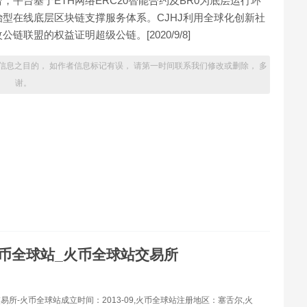
平台基于ETH网络ERC20智能合约及BR0为底层运行环
型在线底层区块链支撑服务体系。CJHJ利用全球化创新社
联盟的权益证明超级公链。[2020/9/8]
信息之目的， 如作者信息标记有误， 请第一时间联系我们修改或删除， 多
谢。
币全球站_火币全球站交易所
易所-火币全球站成立时间：2013-09,火币全球站注册地区：塞舌尔,火