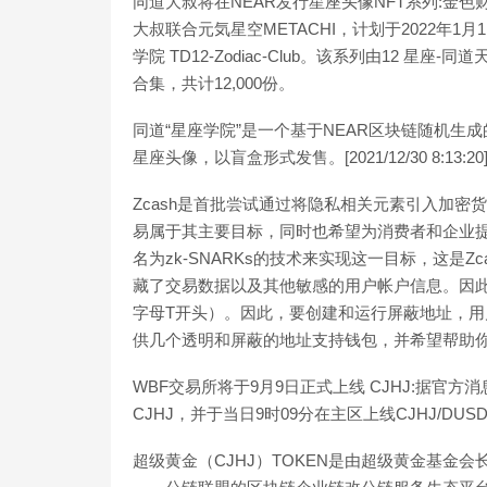
同道大叔将在NEAR发行星座头像NFT系列:金色
大叔联合元気星空METACHI，计划于2022年1月1日以
学院 TD12-Zodiac-Club。该系列由12 星
合集，共计12,000份。
同道“星座学院”是一个基于NEAR区块链随机生成
星座头像，以盲盒形式发售。[2021/12/30 8:13:20
Zcash是首批尝试通过将隐私相关元素引入加
易属于其主要目标，同时也希望为消费者和企业提供
名为zk-SNARKs的技术来实现这一目标，这是
藏了交易数据以及其他敏感的用户帐户信息。因此，
字母T开头）。因此，要创建和运行屏蔽地址，用户
供几个透明和屏蔽的地址支持钱包，并希望帮助你选
WBF交易所将于9月9日正式上线 CJHJ:据官方
CJHJ，并于当日9时09分在主区上线CJHJ/DUS
超级黄金（CJHJ）TOKEN是由超级黄金基金