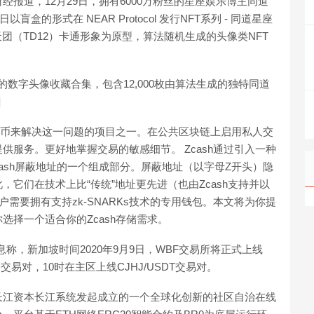
财经报道，12月29日，拥有6000万粉丝的星座娱乐博主同道
盲盒的形式在 NEAR Protocol 发行NFT系列 - 同道星座
座-同道天团（TD12）卡通形象为原型，算法随机生成的头像类NFT
的数字头像收藏合集，包含12,000枚由算法生成的独特同道
]
密货币来解决这一问题的项目之一。在公共区块链上启用私人交
服务。更好地掌握交易的敏感细节。 Zcash通过引入一种
Zcash屏蔽地址的一个组成部分。屏蔽地址（以字母Z开头）隐
它们在技术上比“传统”地址更先进（也由Zcash支持并以
需要拥有支持zk-SNARKs技术的专用钱包。本文将为你提
择一个适合你的Zcash存储需求。
消息称，新加坡时间2020年9月9日，WBF交易所将正式上线
D交易对，10时在主区上线CJHJ/USDT交易对。
会长江资本长江系统发起成立的一个全球化创新的社区自治在线