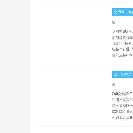
火币网下载官
龙网交易所-龙
新加坡虚拟货
（DT）,持
红整个行业,
目前支持C2
以太坊交易
Zaif交易所-
许用户购买和出
科技局有限公
835,000
司购买之后