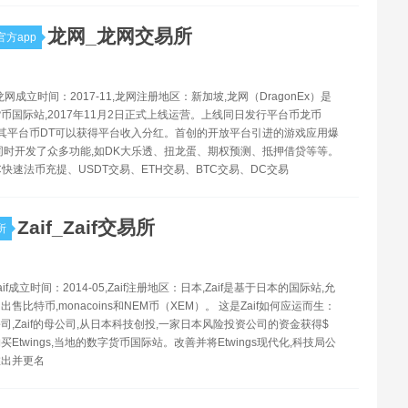
龙网_龙网交易所
方app
网成立时间：2017-11,龙网注册地区：新加坡,龙网（DragonEx）是
币国际站,2017年11月2日正式上线运营。上线同日发行平台币龙币
有其平台币DT可以获得平台收入分红。首创的开放平台引进的游戏应用爆
同时开发了众多功能,如DK大乐透、扭龙蛋、期权预测、抵押借贷等等。
C快速法币充提、USDT交易、ETH交易、BTC交易、DC交易
Zaif_Zaif交易所
所
Zaif成立时间：2014-05,Zaif注册地区：日本,Zaif是基于日本的国际站,允
售比特币,monacoins和NEM币（XEM）。 这是Zaif如何应运而生：
司,Zaif的母公司,从日本科技创投,一家日本风险投资公司的资金获得$
,并购买Etwings,当地的数字货币国际站。改善并将Etwings现代化,科技局公
推出并更名