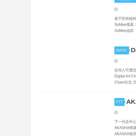
基于区块链的去
SoMee维基, 
SoMee追踪
D
MATIC
任何人可透过 IP
Digital Art 
Chain社交, Digi
AK
FTT
下一代去中心化
AKASHA维基,
AKASHA快讯