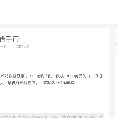
猎手币
来源：
(阅读：0)
火币全球站数据显示，BTC短线下跌，跌破27000美元关口，现报
做好风险控制。[2020/12/29 15:56:02]
信息之目的， 如作者信息标记有误， 请第一时间联系我们修改或删除， 多