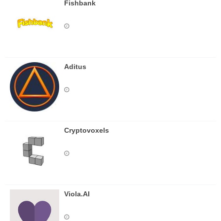
Fishbank
Aditus
Cryptovoxels
Viola.AI