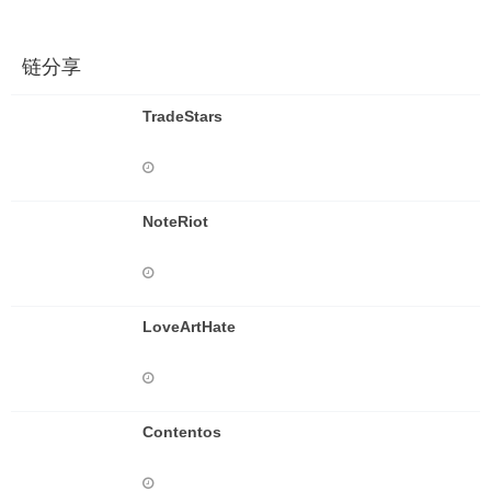
链分享
TradeStars
NoteRiot
LoveArtHate
Contentos