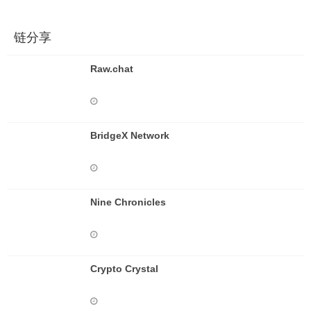
链分享
Raw.chat
BridgeX Network
Nine Chronicles
Crypto Crystal