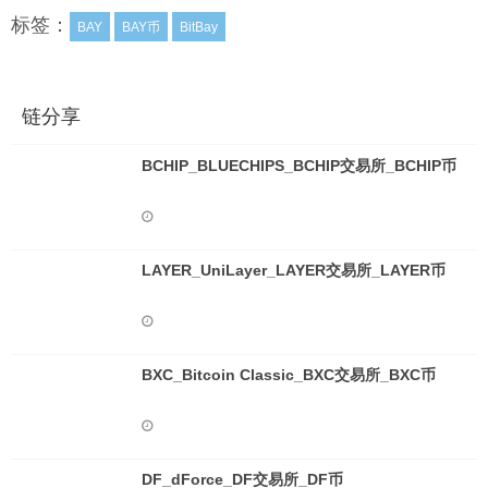
标签：
BAY
BAY币
BitBay
链分享
BCHIP_BLUECHIPS_BCHIP交易所_BCHIP币
LAYER_UniLayer_LAYER交易所_LAYER币
BXC_Bitcoin Classic_BXC交易所_BXC币
DF_dForce_DF交易所_DF币