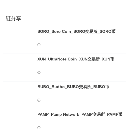
链分享
SORO_Soro Coin_SORO交易所_SORO币
XUN_UltraNote Coin_XUN交易所_XUN币
BUBO_Budbo_BUBO交易所_BUBO币
PAMP_Pamp Network_PAMP交易所_PAMP币