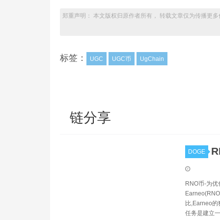
郑重声明： 本文版权归原作者所有， 转载文章仅为传播更多
标签：
UGC
UGC币
UgChain
链分享
R
DOGE
RNO币-为优
Earneo(
比,Earneo
任务是建立一