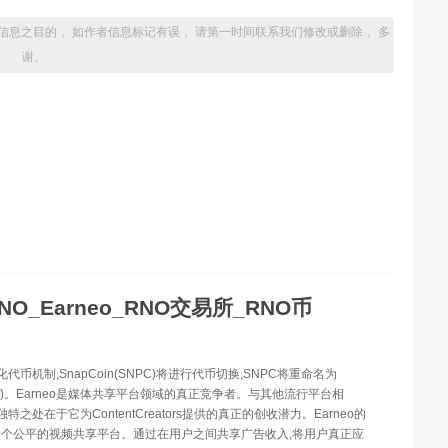
信息之目的， 如作者信息标记有误， 请第一时间联系我们修改或删除， 多
谢。
NO_Earneo_RNO交易所_RNO币
化代币机制,SnapCoin(SNPC)将进行代币切换,SNPC将重命名为
RNO)。Earneo是媒体共享平台领域的真正竞争者。与其他流行平台相
的独特之处在于它为ContentCreators提供的真正的创收潜力。Earneo的
个公平的视频共享平台。通过在用户之间共享广告收入,将用户真正应