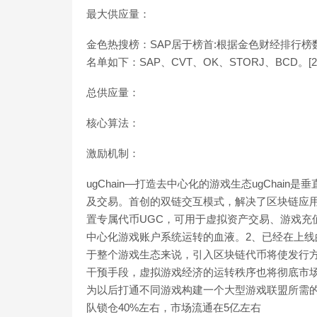
最大供应量：
金色热搜榜：SAP居于榜首:根据金色财经排行榜
名单如下：SAP、CVT、OK、STORJ、BCD。[2021/4
总供应量：
核心算法：
激励机制：
ugChain—打造去中心化的游戏生态ugCha
及交易。首创的双链交互模式，解决了区块链应
置专属代币UGC，可用于虚拟资产交易、游戏充
中心化游戏账户系统运转的血液。2、已经在上线
于整个游戏生态来说，引入区块链代币将使发行
干预手段，虚拟游戏经济的运转秩序也将彻底市
为以后打通不同游戏构建一个大型游戏联盟所需的
队锁仓40%左右，市场流通在5亿左右