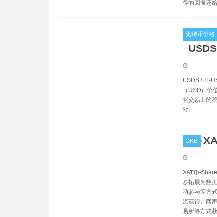
得的回报还
比特币价格
_USD
USDSB币-U
（USD）价值
化交易上的稳
对。
XA
OKB
XAT币-Sh
步拓展为数据
动参与等方式
流获得。商家
易所等方式