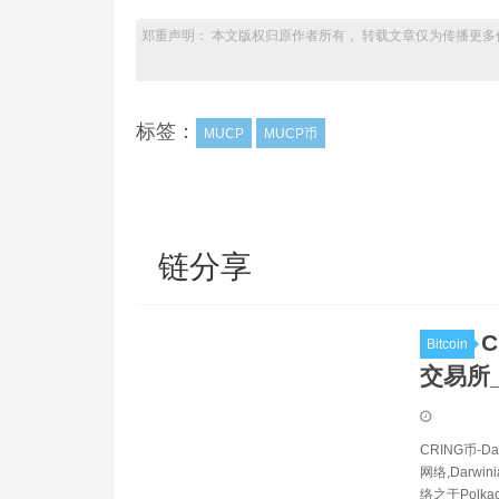
郑重声明： 本文版权归原作者所有， 转载文章仅为传播更多
标签：
MUCP
MUCP币
链分享
C
Bitcoin
交易所_
CRING币-
网络,Darwi
络之于Polka