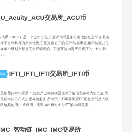
CU_Acuity_ACU交易所_ACU币
uity代币（ACU）是一个去中心化,开放源代码且不可更改的社交平台,具有
体平台所具有的所有优势,它是完全公开的,它不能被审查,也不能阻止任
在每个级别上都是完全可编程的。它是互连内容应用程序的一种协议,
能力。
IFTI_IFTI_IFTI交易所_IFTI币
价格
在存储是刚需的时代背景下,信息产业存储联盟链以价值信息存储为切入点,为
低成本的分布式加密存储服务,所有用户都可将闲置PC硬盘空间接入联
租给其他用户,承租用户需要向出租方支付IFTI作为服务费。
IMC_智动链_IMC_IMC交易所