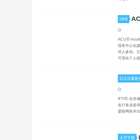
A
OKB
ACU币-Ac
现有中心化媒
何人参加。它
可强化个人
以太坊最新
IFTI币-
各行各业提供
盟链网络并出
火币下载