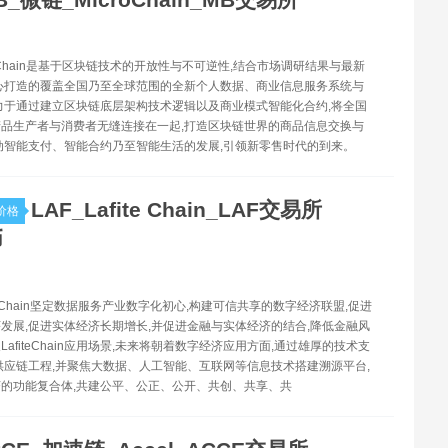
roChain是基于区块链技术的开放性与不可逆性,结合市场调研结果与最新
心打造的覆盖全国乃至全球范围的全新个人数据、商业信息服务系统与
力于通过建立区块链底层架构技术逻辑以及商业模式智能化合约,将全国
品生产者与消费者无缝连接在一起,打造区块链世界的商品信息交换与
动智能支付、智能合约乃至智能生活的发展,引领新零售时代的到来。
LAF_Lafite Chain_LAF交易所
价格
币
fiteChain坚定数据服务产业数字化初心,构建可信共享的数字经济联盟,促进
发展,促进实体经济长期增长,并促进金融与实体经济的结合,降低金融风
afiteChain应用场景,未来将朝着数字经济应用方面,通过雄厚的技术支
供应链工程,并聚焦大数据、人工智能、互联网等信息技术搭建溯源平台,
的功能复合体,共建公平、公正、公开、共创、共享、共