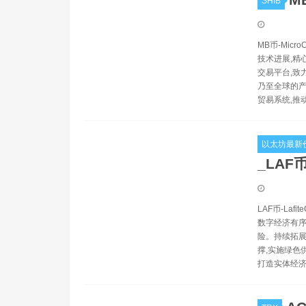
SHIB
MB币-Mic
技术进展,精
交易平台,致
乃至全球的产
贸易系统,推
以太坊最新
_LAF
LAF币-La
数字经济有序
险。持续拓展L
撑,实施绿色
打造实体经济