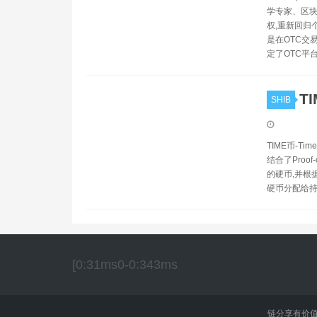
学专家、区块
权,重新回归
是在OTC交
定了OTC平
T
SHIB
TIME币-Tim
结合了Proof
的硬币,并根
硬币分配给持
[0:31ms0-0:343ms
链分享有价