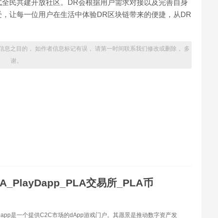
式全民共建开放社区。DR会根据用户需求对接以及完善自身
，让每一位用户在生活中体验DR区块链带来的便捷，从DR
信息之目的， 如作者信息标记有误， 请第一时间联系我们修改或删除， 多
谢。
LA_PlayDapp_PLA交易所_PLA币
ayDapp是一个提供C2C市场的dApp游戏门户。其愿景是推动数字资产发