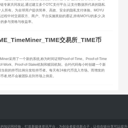
链专家共同发起,通过建立多个OTC支付平台,让支付数据所代表的隐私
个人所有。为全球用户提供简单、高效、安全的隐私支付体验。MOYU
易过程中对交易双方、商户、平台实施奖励的通证,持有MOYU的多少,决
台的参与资格与收益率。
IME_TimeMiner_TIME交易所_TIME币
eMiner采用了一个新的系统,称为时间证明Proof-of-Time。Proof-of-Time
-of-Work、Proof-of-Stake机制和赎回机制。合约代码每小时创建一个新
据当前的持币比例分发给持币者。每天有24枚代币流入市场。而增发的
币者,绝不会被团队在到市场上倒卖。
值的知识和经验，打造新媒体资讯平台，为创业者提供新点子，让你在链分享可以提升