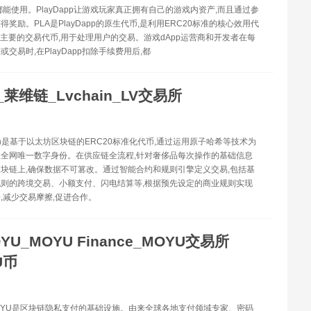
都能使用。PlayDapp让游戏玩家真正拥有自己的游戏内资产,而且通过参
奖励。PLA是PlayDapp的原生代币,是利用ERC20标准的核心效用代
为主要的交易代币,用于处理用户的交易。游戏dApp运营商和开发者在每
交易时,在PlayDapp扣除手续费用后,都
_莱维链_Lvchain_LV交易所
hain是基于以太坊区块链的ERC20标准化代币,通过运用原子哈希等技术为
全网唯一数字身份。在供应链全流程,针对奢侈品每次操作的基础信息
块链上,确保数据不可篡改。通过智能合约和规则引擎定义交易,包括基
则的跨境交易、小额支付、闪电结算等,根据预先设定的商业规则实现
,减少交易摩擦,促进合作。
YU_MOYU Finance_MOYU交易所
U币
MOYU是区块链隐私支付的基础设施。由来全球各地支付领域专家、密码