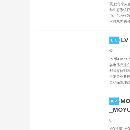
展,使每个人
与生态系统获得
币。PLA作
次游戏内购买或
LV
LTC
LV币-Lvc
各奢侈品建立
都将存储到区
于复杂业务规
自动保险理赔
MO
ICP
_MOY
MOYU币-