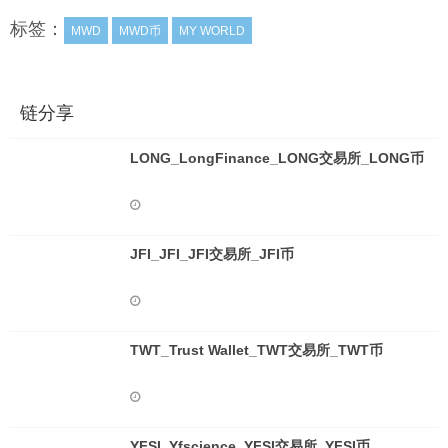
标签：
MWD
MWD币
MY WORLD
链分享
LONG_LongFinance_LONG交易所_LONG币
JFI_JFI_JFI交易所_JFI币
TWT_Trust Wallet_TWT交易所_TWT币
YFSI_Yfscience_YFSI交易所_YFSI币