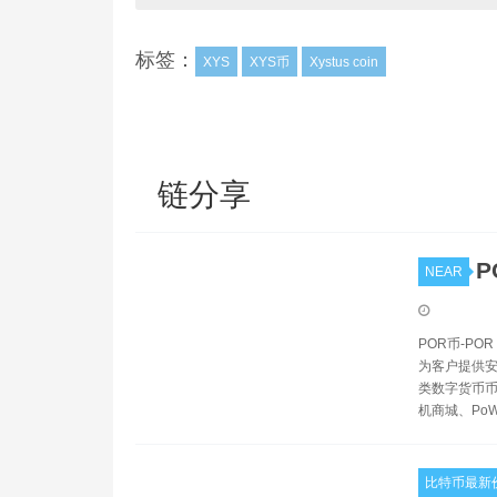
标签：
XYS
XYS币
Xystus coin
链分享
P
NEAR
POR币-PO
为客户提供安
类数字货币币
机商城、Po
比特币最新