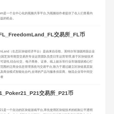
ratium是一个去中心化的视频共享平台,为视频创作者提供了在人们查看内
收益的机会。
FL_FreedomLand_FL交易所_FL币
eedomLand（生态区块链经济平台）是由来自谷歌、英特尔等顶级跨国企业
美国芝加哥期货交易所专业运营团队负责日常运营管理,基于区块链技术
可逆性,结合社交、电子商务、证券、线上娱乐等行业市场现状精心打
范围的泛商业信息管理系统与交易平台,致力于通过建立区块链底层架
及商业模式智能化合约,全球的产品与服务供应商、物流企业等中间交
费者
1_Poker21_P21交易所_P21币
oker21是一个自治的区块链游戏平台,率先使用区块链技术的机制公平透明