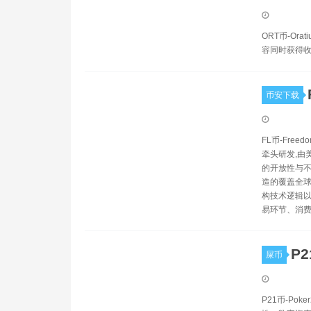
ORT币-O
容同时获得
币安下载
FL币-Fr
牵头研发,由
的开放性与不
造的覆盖全球
构技术逻辑以
易环节、消
P2
屎币
P21币-P