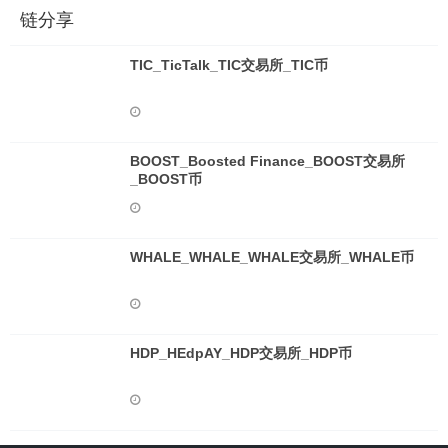
链分享
TIC_TicTalk_TIC交易所_TIC币
BOOST_Boosted Finance_BOOST交易所
_BOOST币
WHALE_WHALE_WHALE交易所_WHALE币
HDP_HEdpAY_HDP交易所_HDP币