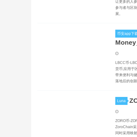
让更多的人参
参与者与区块
展。
币安app下
Mone
LBCC币-L
货币,应用于
带来便利与健
落地后的创新
Z
Luna
ZORO币-
ZoroCh
同时采用映射