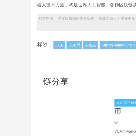
器人技术力量，构建世界人工智能。各种区块链及
郑重声明： 本文版权归原作者所有， 转载文章仅为传播更多
标签：
GGL
GGL币
硅谷链
Silicon Valley Chain
链分享
火币网下载官
币
VCA币-V