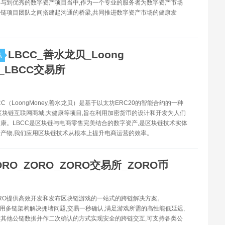
与到优秀的数字资产项目当中,作为一个专业的服务者为数字资产市场
链项目团队之间搭建起沟通的桥梁,共同推进数字资产市场的健康发
LBCC_善水龙贝_Loong
载
y_LBCC交易所
BCC（LoongMoney,善水龙贝）是基于以太坊ERC20的智能合约的一种
区块链互联网商城,大健康等项目,旨在利用加密货币的设计和开发为人们
康。LBCC是区块链与电商零售完美结合的数字资产,是区块链技术实体
产物,我们应用区块链技术从根本上提升电商运营的效率。
ORO_ZORO_ZORO交易所_ZORO币
ZORO提供高效开发和发布区块链游戏的一站式的跨链解决方案。
ain采用多链架构解决拥堵问题,交易一秒确认,满足游戏所需的高性能低延迟,
其他公链数据并作二次确认的方式实现安全的跨链交互,可支持各类公