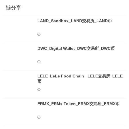
链分享
LAND_Sandbox_LAND交易所_LAND币
DWC_Digital Wallet_DWC交易所_DWC币
LELE_LeLe Food Chain _LELE交易所_LELE
币
FRMX_FRMx Token_FRMX交易所_FRMX币