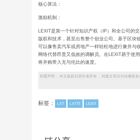
核心算法：
激励机制：
LEXIT是第一个针对知识产权（IP）和全公司的
版权和技术，甚至出售整个创业公司。基于区块链
可以像售卖汽车或房地产一样轻松地进行兼并与收购
网络代替昂贵又低效的调解员。在LEXIT易于
将并购带入无与伦比的速度。
郑重声明： 本文版权归原作者所有， 转载文章仅为传播更多
标签：
LXT
LXT币
LEXIT