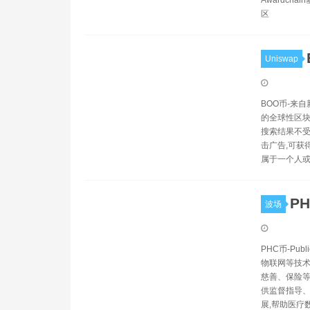
Awardch
区
Uniswap
BOO币-来
的全球性区块
搜索结果不受
击广告,可获
属于一个人
P
波场
PHC币-Pu
物联网等技术
慈善、保险等
供监督指导、
展,帮助医疗