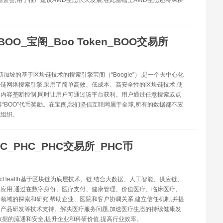
ain基金会,用于推广建设AWD生态长久发展,在此基础上AWD生态还将深耕
BOO_宝阁_Boo Token_BOO交易所
自新加坡的基于区块链技术的搜索引擎宝阁（“Boogle”）,是一个去中心化
链网络搜索引擎,采用了简单高效、低成本、高安全性的区块链技术,使
内容垄断控制,同时让用户可通过该平台获利。用户通过任意搜索或点
得“BOO”代币奖励。在宝阁,我们坚信互联网属于全球,所有的数据都不应
或组织。
HC_PHC_PHC交易所_PHC币
blicHealth基于区块链为底层技术、链,结合大数据、人工智能、供应链、
应用,通过在数字身份、医疗支付、健康管理、价值医疗、临床医疗、
领域的探索和研究,帮助企业、医院和客户协调关系,建立信任机制,并提
产品研发等技术支持。解决医疗服务问题,加速医疗生态的持续健康发
数据的流通和安全,提升企业和科研价值,提高行业效率。