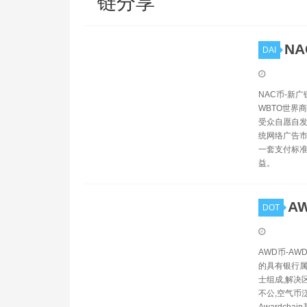
链分享
NA
DAI
NAC币-新
WBTO世界
受众自愿自发
统网络广告市
一套支付标准
益。
A
DOT
AWD币-A
的具有银行属
士组成,解决
不公,空气币