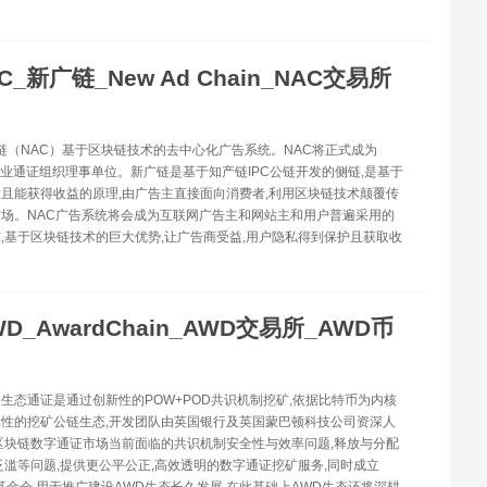
C_新广链_New Ad Chain_NAC交易所
广链（NAC）基于区块链技术的去中心化广告系统。NAC将正式成为
商业通证组织理事单位。新广链是基于知产链IPC公链开发的侧链,是基于
且能获得收益的原理,由广告主直接面向消费者,利用区块链技术颠覆传
场。NAC广告系统将会成为互联网广告主和网站主和用户普遍采用的
,基于区块链技术的巨大优势,让广告商受益,用户隐私得到保护且获取收
WD_AwardChain_AWD交易所_AWD币
WD生态通证是通过创新性的POW+POD共识机制挖矿,依据比特币为内核
性的挖矿公链生态,开发团队由英国银行及英国蒙巴顿科技公司资深人
区块链数字通证市场当前面临的共识机制安全性与效率问题,释放与分配
泛滥等问题,提供更公平公正,高效透明的数字通证挖矿服务,同时成立