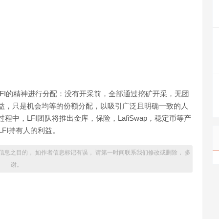
着YFI的精神进行分配：没有开采前，全部通过挖矿开采，无团
益，只是机会均等的份额分配，以吸引广泛且明确一致的人
中，LFI团队将推出金库，保险，LafiSwap，稳定币等产
LFI持有人的利益。
信息之目的， 如作者信息标记有误， 请第一时间联系我们修改或删除， 多
谢。