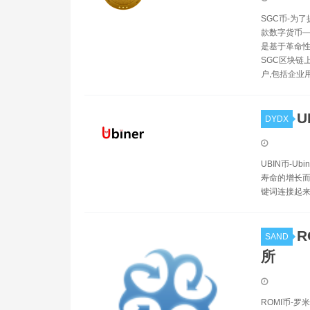
SGC币-为了提
款数字货币—
是基于革命性
SGC区块链
户,包括企业
U
DYDX
UBIN币-
寿命的增长
键词连接起来
R
SAND
所
ROMI币-罗