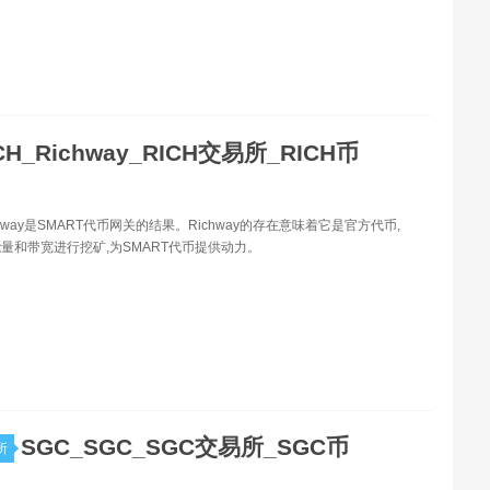
CH_Richway_RICH交易所_RICH币
ichway是SMART代币网关的结果。Richway的存在意味着它是官方代币,
量和带宽进行挖矿,为SMART代币提供动力。
SGC_SGC_SGC交易所_SGC币
所