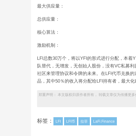
最大供应量：
总供应量：
核心算法：
激励机制：
LFI总数30万个，将以YFI的形式进行分配，本
队替代，无增发，无创始人股份，没有VC私募利
社区来管理协议和令牌的未来。在LFI代币兑换的过程
品，其中50％的收入将分配给LFI持有者，最大化
郑重声明： 本文版权归原作者所有， 转载文章仅为传播更多
标签：
LFI
LFI币
拉菲
LaFi.Finance