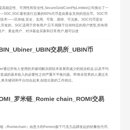
高稳定性、可用性和安全性,SecureGoldCoinPtyLimited公司推出了一
—SGC,SGC最初发行总量的60%代币是由黄金支持的混合币。SGC币
技术——区块链,安全、实用、可靠、易得、可兑换。SGC代币是在
上开发的。SGC适用于所有用户,它不局限于任何特定的用户类型,所有用
用户、黄金用户、对冲基金买家和日常用户,都可以使
BIN_Ubiner_UBIN交易所_UBIN币
Ubiner通过所有人使用的关键词解决因技术发展而减少的就业机会,以及平均
而造成的基本收入的必要性之间严重不平衡问题。即将全世界的人通过关
,将关键词和平台结合起来,创造出新的工作岗位。
OMI_罗米链_Romie chain_ROMI交易
米链（Romiechain）由意大利Ferrero旗下巧克力品牌发起的轻餐饮代币,