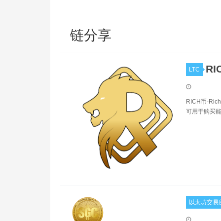
链分享
RI
LTC
RICH币-R
可用于购买能
以太坊交易