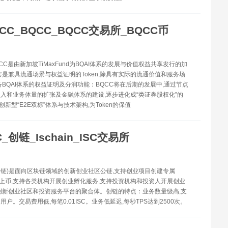
CC_BQCC_BQCC交易所_BQCC币
QCC是由新加坡TiMaxFund为BQAI体系的发展与价值权益共享发行的加
它是兼具流通场景与权益证明的Token,除具有实际的流通价值和服务场
备BQAI体系的权益证明及分润功能：BQCC将在后期的发展中,通过节点
入和业务体量的扩张及金融体系的建设,逐步进化成“类证券股权化”的
。创新型“E2E双标”体系与技术架构,为Token的保值
C_创链_Ischain_ISC交易所
SC(创链)是面向区块链领域的创新创业社区公链,支持创业项目创建专属
间接上币,支持各类机构开展创业孵化服务,支持投资机构和投资人开展创业
创新创业社区和投资服务平台的聚合体。创链的特点：业务数量级高,支
户。交易费用低,每笔0.01ISC。业务低延迟,每秒TPS达到2500次。