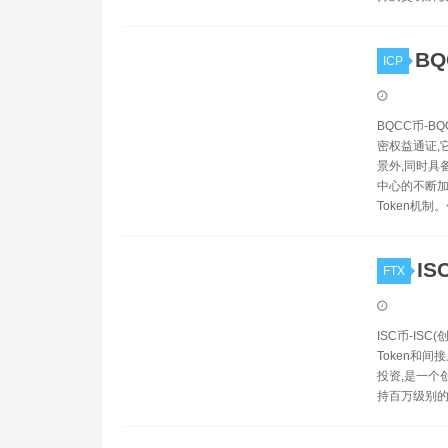
BQ
ICP
BQCC币-B
密权益通证,
景外,同时具
中心的不断加
Token机制
IS
FTX
ISC币-I
Token和
投资,是一个
持百万级别的用