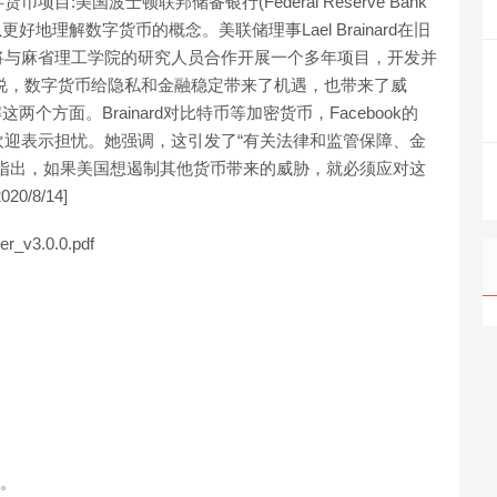
美国波士顿联邦储备银行(Federal Reserve Bank
，以更好地理解数字货币的概念。美联储理事Lael Brainard在旧
将与麻省理工学院的研究人员合作开展一个多年项目，开发并
。她说，数字货币给隐私和金融稳定带来了机遇，也带来了威
个方面。Brainard对比特币等加密货币，Facebook的
越受欢迎表示担忧。她强调，这引发了“有关法律和监管保障、金
指出，如果美国想遏制其他货币带来的威胁，就必须应对这
0/8/14]
er_v3.0.0.pdf
行。