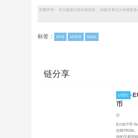
郑重声明： 本文版权归原作者所有， 转载文章仅为传播更多
标签：
MYB
MYB币
MyBit
链分享
E
USDC
币
EUSDT币-
坊和TRON。
持的交易所较