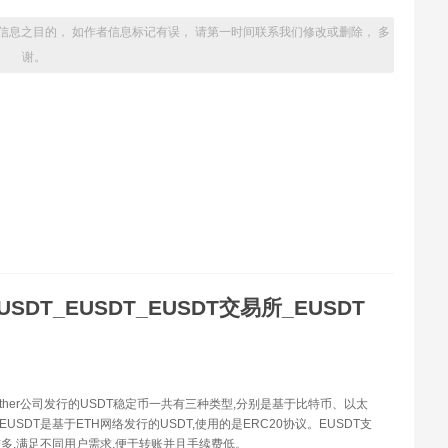
信息之目的， 如作者信息标记有误， 请第一时间联系我们修改或删除， 多
谢。
USDT_EUSDT_EUSDT交易所_EUSDT
Tether公司发行的USDT稳定币一共有三种类型,分别是基于比特币、以太
EUSDT是基于ETH网络发行的USDT,使用的是ERC20协议。EUSDT支
多,满足不同用户需求,便于转账并且手续费低。