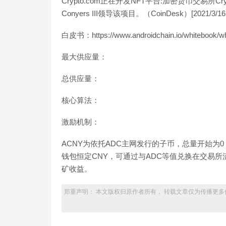
Crypto.com正在开发NFT平台:加密货币交易所C
Conyers III领导该项目。（CoinDesk）[2021/3/16 1
白皮书：https://www.androidchain.io/whitebook/wh
最大供应量：
总供应量：
核心算法：
激励机制：
ACNY为依托ADC主网发行的子币，总量开始为
钱包恒定CNY，可通过与ADC等值兑换在交易
矿收益。
郑重声明： 本文版权归原作者所有， 转载文章仅为传播更多