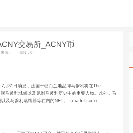
_ACNY交易所_ACNY币
来源：
(阅读：0)
宇宙:7月31日消息，法国干邑白兰地品牌马爹利将在The
中参观马爹利城堡以及见到马爹利历史中的重要人物。此外，马
爹利蒸馏器等在内的NFT。（martell.com）