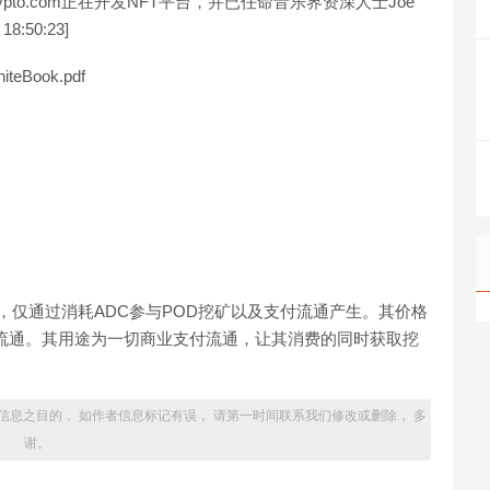
rypto.com正在开发NFT平台，并已任命音乐界资深人士Joe
8:50:23]
iteBook.pdf
0，仅通过消耗ADC参与POD挖矿以及支付流通产生。其价格
所流通。其用途为一切商业支付流通，让其消费的同时获取挖
信息之目的， 如作者信息标记有误， 请第一时间联系我们修改或删除， 多
谢。