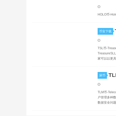
HOLO币-Ho
币安下载
TSL币-Tr
Treasur
家可以以更
T
屎币
TLM币-T
户管理多种
数据安全问题