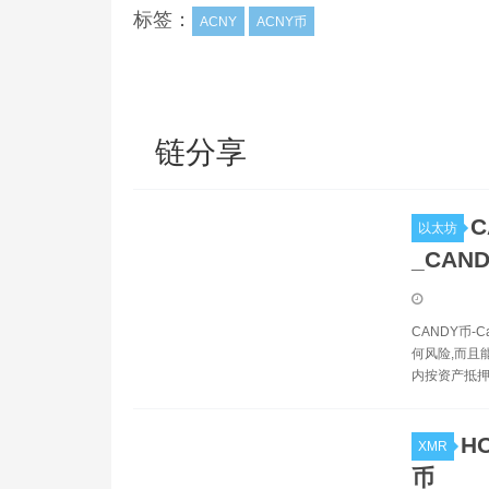
标签：
ACNY
ACNY币
链分享
C
以太坊
_CAN
CANDY币
何风险,而且
内按资产抵
H
XMR
币