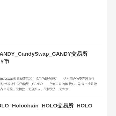
ANDY_CandySwap_CANDY交易所
DY币
-Candyswap提供稳定币和主流币的锁仓挖矿——这对用户的资产没有任
能额外获得甜蜜的糖果（CANDY）。所有口味的糖果池均分,每个糖果池
押占比分配。无预挖、无创始人、无投资人、无增发。
OLO_Holochain_HOLO交易所_HOLO