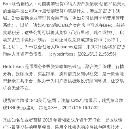
Brex联合创始人：可能将加密货币纳入资产负债表:估值74亿美元
的金融科技公司Brex启动加密货币奖励计划，涉足加密货币领
域。Brex帮助企业管理其金融产品（例如公司信用卡和费用管理
系统）。以前，诸如Airbnb和Carta之类的客户可以在Brex上获得
奖励积分，这些公司可以将其兑换为飞行里程、现金或旅行。启
动加密货币奖励计划后，公司还可以兑换成加密货币（比特币、
以太坊）。Brex联合创始人Dubugras透露，未来可能会将加密货
币纳入其资产负债表。（cryptoinfoos）[2021/5/13 21:56:56]
HelloToken 是币圈必备投资策略加密钱包，聚合资产管理、行情
分析、投顾服务、实盘跟单、质押借贷及知识社交，是一款全能
型超级工具平台，致力于为用户提供极致投资顾问环境，让交易
机会无处不在。
现货黄金跌破1840美元/盎司，跌超0.3%:行情显示，现货黄金跌
破1840美元/盎司，跌超0.3%。[2021/1/15 16:17:32]
其由知名创业者蔡曙 2019 年带领团队斥资千万打造，是区块链
行业最受期待的明星项目。采用全球领先的冷热钱包隔离技术，