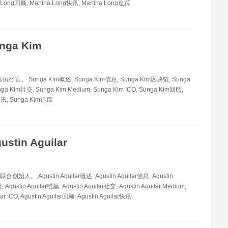
a Long回顾, Martina Long快讯, Martina Long追踪
nga Kim
首席执行官。 Sunga Kim概述, Sunga Kim信息, Sunga Kim区块链, Sunga
ga Kim社交, Sunga Kim Medium, Sunga Kim ICO, Sunga Kim回顾,
快讯, Sunga Kim追踪
ustin Aguilar
e 联合创始人。 Agustin Aguilar概述, Agustin Aguilar信息, Agustin
 Agustin Aguilar维基, Agustin Aguilar社交, Agustin Aguilar Medium,
lar ICO, Agustin Aguilar回顾, Agustin Aguilar快讯,