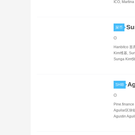
ICO, Martin
Su
屎币
Hanbitco 
Kim维基, Sun
Sunga Kim
Ag
SHIB
Pine.financ
Aguilar区块链,
Agustin Agui