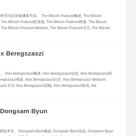
区块链播客节目。 The Bitcoin Podcast概述, The Bitcoin
The Bitcoin Podcast区块链, The Bitcoin Podcast维基, The Bitcoin
he Bitcoin Podcast Medium, The Bitcoin Podcast ICO, The Bitcoin
ex Beregszaszi
ex Beregszaszi概述, Alex Beregszaszi信息, Alex Beregszaszi区
regszaszi维基, Alex Beregszaszi社交, Alex Beregszaszi Medium,
zaszi ICO, Alex Beregszaszi回顾, Alex Beregszaszi快讯, Ale
Dongsam Byun
 首席技术官。 Dongsam Byun概述, Dongsam Byun信息, Dongsam Byun