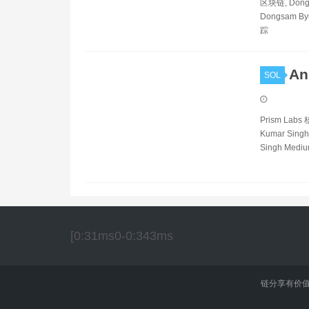
区块链, Dongs
Dongsam By
踪
An
SOL
Prism Labs
Kumar Singh
Singh Mediu
[0:31ms0-0:343ms
链分享有价