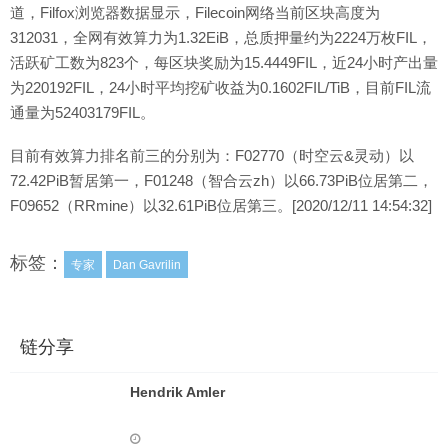
道，Filfox浏览器数据显示，Filecoin网络当前区块高度为
312031，全网有效算力为1.32EiB，总质押量约为2224万枚FIL，
活跃矿工数为823个，每区块奖励为15.4449FIL，近24小时产出量
为220192FIL，24小时平均挖矿收益为0.1602FIL/TiB，目前FIL流
通量为52403179FIL。
目前有效算力排名前三的分别为：F02770（时空云&灵动）以
72.42PiB暂居第一，F01248（智合云zh）以66.73PiB位居第二，
F09652（RRmine）以32.61PiB位居第三。[2020/12/11 14:54:32]
标签：
专家
Dan Gavrilin
链分享
Hendrik Amler