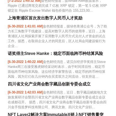
[7-2-2022 1:45:32 AM]
金色财经报道，据Whale Alert数据显示，
Ripple 已通过两笔交易完成 7 亿枚 XRP 锁定，第一笔 5 亿枚 XRP
锁定在 Ripple Escrow Wallet 钱包价值约合 155,223,00...
上海青浦区首次发出数字人民币人才奖励
[6-30-2022 1:41:01 AM]
金色财经报道，据绿色青浦公众号，为了助
力长三角数字干线建设，提高对数字人民币的使用率，近日，上海
青浦区人社局探索开展了应用数字人民币方式兑付人才资金的试点
工作。据悉，在取得企业人才的同意后，区人社局会同建设银行为
企业...
诺奖得主Steve Hanke：稳定币面临跨币种结算风险
[6-30-2022 1:40:22 AM]
金色财经消息，诺贝尔经济学奖得主Steve
Hanke周三在接受雅虎财经采访时表示，由于时间滞后性，稳定币
面临跨币种结算风险。这位经济学家警告说，稳定币的跨币种结算
风险，因为它们在几分钟内在买卖双方之间流动，但支持这...
四川省文化产业商会数字藏品创新专委会成立
[6-30-2022 1:42:03 AM]
金色财经消息，近日，数字藏品赋能地方文
旅发展研讨会暨四川省文化产业商会数字藏品创新专委会成立会议
在成都召开。 据悉，四川省文化产业商会数字藏品创新专委会由四
川金手指造梦科技有限公司、腾讯文旅、四川文化产业职...
NFT Layer2解决方案ImmutableX链上NFT销售量突