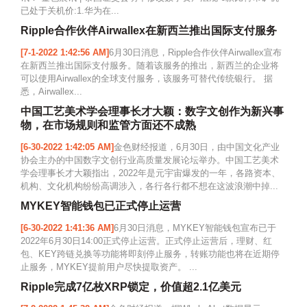
已处于关机价:1.华为在...
Ripple合作伙伴Airwallex在新西兰推出国际支付服务
[7-1-2022 1:42:56 AM]
6月30日消息，Ripple合作伙伴Airwallex宣布
在新西兰推出国际支付服务。随着该服务的推出，新西兰的企业将
可以使用Airwallex的全球支付服务，该服务可替代传统银行。 据
悉，Airwallex...
中国工艺美术学会理事长才大颖：数字文创作为新兴事
物，在市场规则和监管方面还不成熟
[6-30-2022 1:42:05 AM]
金色财经报道，6月30日，由中国文化产业
协会主办的中国数字文创行业高质量发展论坛举办。中国工艺美术
学会理事长才大颖指出，2022年是元宇宙爆发的一年，各路资本、
机构、文化机构纷纷高调涉入，各行各行都不想在这波浪潮中掉...
MYKEY智能钱包已正式停止运营
[6-30-2022 1:41:36 AM]
6月30日消息，MYKEY智能钱包宣布已于
2022年6月30日14:00正式停止运营。正式停止运营后，理财、红
包、KEY跨链兑换等功能将即刻停止服务，转账功能也将在近期停
止服务，MYKEY提前用户尽快提取资产。 ...
Ripple完成7亿枚XRP锁定，价值超2.1亿美元