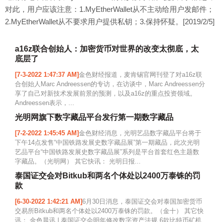
对此，用户应该注意：1.MyEtherWallet从不主动给用户发邮件；
2.MyEtherWallet从不要求用户提供私钥；3.保持怀疑。[2019/2/5]
a16z联合创始人：加密货币对世界的改变太彻底，太
底层了
[7-3-2022 1:47:37 AM]
金色财经报道，麦肯锡官网刊登了对a16z联
合创始人Marc Andreessen的专访，在访谈中，Marc Andreessen分
享了自己对新技术发展前景的预测，以及a16z的重点投资领域。
Andreessen表示，...
光明网旗下数字藏品平台发行第一期数字藏品
[7-2-2022 1:45:45 AM]
金色财经消息，光明艺品数字藏品平台将于
下午14点发售“中国铁路发展史数字藏品展”第一期藏品，此次光明
艺品平台“中国铁路发展史数字藏品展”系列是平台首套红色主题数
字藏品。（光明网） 其它快讯： 光明日报...
泰国证交会对Bitkub和两名个体处以2400万泰铢的罚
款
[6-30-2022 1:42:21 AM]
6月30日消息，泰国证交会对泰国加密货币
交易所Bitkub和两名个体处以2400万泰铢的罚款。（金十） 其它快
讯： 金色晨讯 | 泰国证交会明年修改数字资产法规 6款比特币矿机