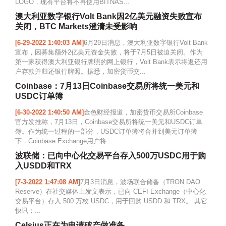
LOGO，现有平台将不再使用BITNAS...
澳大利亚数字银行Volt Bank因2亿美元融资失败宣布
关闭，BTC Markets澄清未受影响
[6-29-2022 1:40:03 AM]
6月29日消息，澳大利亚数字银行Volt Bank
宣布，因募集额外2亿美元资金失败，将于7月5日被迫关闭。作为
第一家获得澳大利亚银行牌照的网上银行，Volt Bank表示将返还用
户存款并归还银行牌照。据悉，加密货币交...
Coinbase：7月13日Coinbase交易所将统一美元和
USDC订单簿
[6-30-2022 1:40:50 AM]
金色财经报道，加密货币交易所Coinbase
官方发推称，7月13日，Coinbase交易所将统一美元和USDC订单
簿。作为统一过程的一部分，USDC订单簿将合并到美元订单簿
下，Coinbase Exchange用户将...
波联储：已向中心化交易平台存入500万USDC用于购
入USDD和TRX
[7-3-2022 1:47:08 AM]
7月3日消息，波场联合储备（TRON DAO
Reserve）在社交媒体上发文表示，已向 CEFI Exchange（中心化
交易平台）存入 500 万枚 USDC，用于回购 USDD 和 TRX。 其它
快讯：...
Celsius正在为申请破产做准备