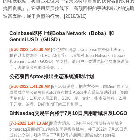
的瑞波联储，将自己定位为「错失比特币财富的投资者们仅有的
挽回良机」。它采用层层拉线下、高额回报的手法和鼓吹的洗脑
造富套路，属于典型的行为。[2018/9/10]
Coinbase即将上线Boba Network（Boba）和
Gemini USD（GUSD）
[6-30-2022 1:40:30 AM]
金色财经消息，Coinbase在推特上表示，
将在以太坊网络（ERC-20代币）上增加对Boba Network（Boba）
和Gemini USD（GUSD）的支持。请用户不要通过其他网络发送资
产，否则资金可能会丢失。...
公链项目Aptos推出生态系统资助计划
[6-30-2022 1:41:28 AM]
6月30日消息，据官方公告，由Diem原团队
成员成立的公链项目Aptos宣布推出Aptos生态系统资助计划，资助
类别包括：1.开发人员工具、SDK、库、文档、指南及教程；2.用
于开发、治理、DeFi和NFT的工具和框...
BitNasdaq交易平台将于7月10日启用新域名及LOGO
[7-3-2022 1:47:13 AM]
据官方消息，现有平台公司所持有的域名
bitnasdaq及商标已出售给某国际投资机构，并于2022年7月10日完
成转让交割，现有平台于7月10号起启用全新域名bitistore及