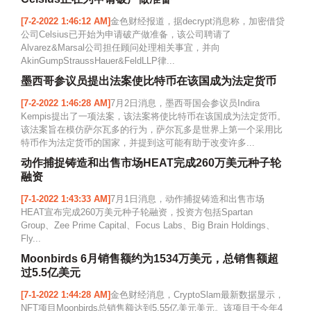
[7-2-2022 1:46:12 AM]
金色财经报道，据decrypt消息称，加密借贷
公司Celsius已开始为申请破产做准备，该公司聘请了
Alvarez&Marsal公司担任顾问处理相关事宜，并向
AkinGumpStraussHauer&FeldLLP律...
墨西哥参议员提出法案使比特币在该国成为法定货币
[7-2-2022 1:46:28 AM]
7月2日消息，墨西哥国会参议员Indira
Kempis提出了一项法案，该法案将使比特币在该国成为法定货币。
该法案旨在模仿萨尔瓦多的行为，萨尔瓦多是世界上第一个采用比
特币作为法定货币的国家，并提到这可能有助于改变许多...
动作捕捉铸造和出售市场HEAT完成260万美元种子轮
融资
[7-1-2022 1:43:33 AM]
7月1日消息，动作捕捉铸造和出售市场
HEAT宣布完成260万美元种子轮融资，投资方包括Spartan
Group、Zee Prime Capital、Focus Labs、Big Brain Holdings、
Fly...
Moonbirds 6月销售额约为1534万美元，总销售额超
过5.5亿美元
[7-1-2022 1:44:28 AM]
金色财经消息，CryptoSlam最新数据显示，
NFT项目Moonbirds总销售额达到5,55亿美元美元。该项目于今年4