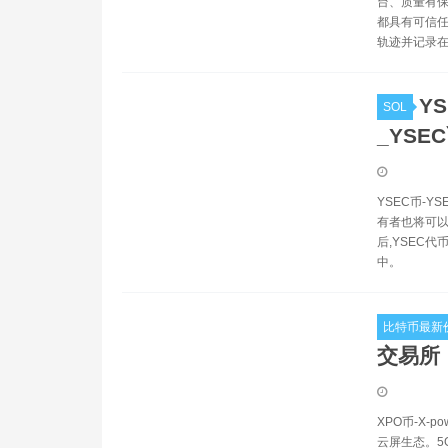
台、质量有保
都具有可信任
轨迹并记录在
YS
SOL
_YSE
YSEC币-
有者也将可以
后,YSEC
中。
比特币最新
交易所
XPO币-X-
云屏生态。5G