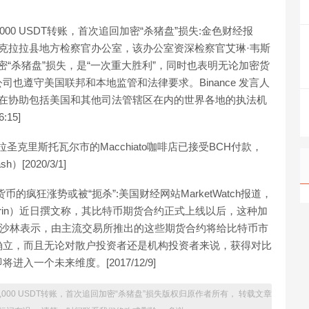
,000 USDT转账，首次追回加密“杀猪盘”损失:金色财经报
移到美国由圣克拉拉县地方检察官办公室，该办公室资深检察官艾琳·韦斯
追回加密“杀猪盘”损失，是“一次重大胜利”，同时也表明无论加密货
也遵守美国联邦和本地监管和法律要求。Binance 发言人
重视法律义务，在协助包括美国和其他司法管辖区在内的世界各地的执法机
15]
圣克里斯托瓦尔市的Macchiato咖啡店已接受BCH付款，
2020/3/1]
疯狂涨势或被“扼杀”:美国财经网站MarketWatch报道，
Sarin）近日撰文称，其比特币期货合约正式上线以后，这种加
。沙林表示，由主流交易所推出的这些期货合约将给比特币市
确立，而且无论对散户投资者还是机构投资者来说，获得对比
一个未来维度。[2017/12/9]
8,000 USDT转账，首次追回加密“杀猪盘”损失版权归原作者所有， 转载文章