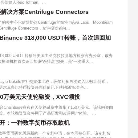
联合创始人ReidHofman、...
决方案Centrifuge Connectors
中心化借贷协议Centrifuge宣布将与Ava Labs、Moonbeam
uge Connectors，允许投资者向...
nce 318,000 USDT转账，首次追回加
 318,000 USDT 转移到美国由圣克拉拉县地方检察官办公室，该办
这是该执法机构首次追回加密“杀猪盘”损失，是“一次重大...
yib Bukele在社交媒体上称，萨尔瓦多再次购入80枚比特币，
 萨尔瓦多比特币投资账面价值已下跌约58%:金色...
150万美元天使轮融资，XVC领投
台Chainbase宣布在天使轮融资中筹集了150万美元。该轮融资由
与跟投。本轮融资资金将用于产品研发和改善用户体验。 ...
开：一种数字货币存取款机
行数字货币研究所最新的一个专利申请，在本周被公开。该专利名