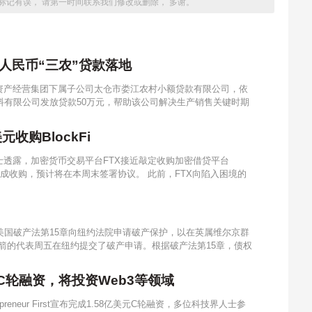
标记有误， 请第一时间联系我们修改或删除， 多谢。
人民币“三农”贷款落地
资产经营集团下属子公司太仓市娄江农村小额贷款有限公司，依
料有限公司发放贷款50万元，帮助该公司解决生产销售关键时期
收购BlockFi
士透露，加密货币交易平台FTX接近敲定收购加密借贷平台
估值完成收购，预计将在本周末签署协议。 此前，FTX向陷入困境的
美国破产法第15章向纽约法院申请破产保护，以在英属维尔京群
箭的代表周五在纽约提交了破产申请。根据破产法第15章，债权
8亿美元C轮融资，将投资Web3等领域
preneur First宣布完成1.58亿美元C轮融资，多位科技界人士参