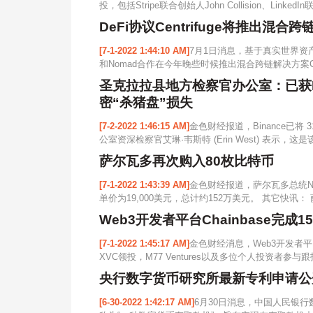
投，包括Stripe联合创始人John Collision、LinkedIn
DeFi协议Centrifuge将推出混合跨链解
[7-1-2022 1:44:10 AM]
7月1日消息，基于真实世界资产的去
和Nomad合作在今年晚些时候推出混合跨链解决方案Centrif
圣克拉拉县地方检察官办公室：已获Bina
密“杀猪盘”损失
[7-2-2022 1:46:15 AM]
金色财经报道，Binance已将
公室资深检察官艾琳·韦斯特 (Erin West) 表示，
萨尔瓦多再次购入80枚比特币
[7-1-2022 1:43:39 AM]
金色财经报道，萨尔瓦多总统Na
单价为19,000美元，总计约152万美元。 其它快讯：
Web3开发者平台Chainbase完成
[7-1-2022 1:45:17 AM]
金色财经消息，Web3开发者平
XVC领投，M77 Ventures以及多位个人投资者参
央行数字货币研究所最新专利申请公
[6-30-2022 1:42:17 AM]
6月30日消息，中国人民银