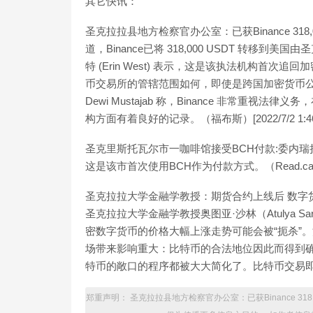
其它快讯：
圣克拉拉县地方检察官办公室：已获Binance 318
道，Binance已将 318,000 USDT 转
特 (Erin West) 表示，这是该执法机构首次
币交易所的管辖范围如何，即使是跨国加密货币公司
Dewi Mustajab 称，Binance 非常
构方面有着良好的记录。（福布斯）[2022/7/2 1:46:
圣克里斯托瓦尔市一咖啡馆接受BCH付款:委内瑞拉
这是该市首次使用BCH作为付款方式。（Read.cash）[
圣克拉拉大学金融学教授：期货合约上线后 数字货币的
圣克拉拉大学金融学教授奥图亚·沙林（Atulya 
密数字货币的价格大幅上涨走势可能会被“扼杀”
场带来影响重大：比特币的合法地位因此而得到
特币的敞口的程序都被大大简化了。比特币交易即将进入
郑重声明： 圣克拉拉县地方检察官办公室：已获Binance 31