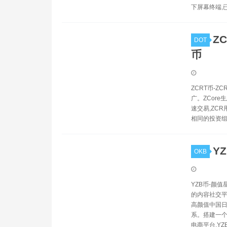
下屏幕终端,
ZC
DOT
币
ZCRT币-Z
广。ZCore
速交易,ZC
相同的投资
Y
OKB
YZB币-颜值
的内容社交平
高颜值中国日
系。搭建一个
电商平台,YZ