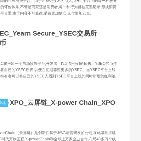
障的在线消费平台。由于区块链技术的引入,“ZHL”平台上的每一种服务
的评价体系,不管是商家还是消费者,每一种行为都被完整记录,形成消费
平台里,由于内容不可篡改,消费更加放心,支付更加安全。
EC_Yearn Secure_YSEC交易所
C币
YSEC将推出一个自动预售平台,开发者可以定制他们的预售。YSEC代币持
将自己的YSEC质押,以便在初期养殖更多的YSEC。当YSEC平台上线
代币持有者可以将自己的YSEC入股到YSEC平台上线的同时新增的红利池
XPO_云屏链_X-power Chain_XPO
价格
powerChain（云屏链）是创新性基于JAVA语言研发的公链,在此基础搭建
时代万物互联,X-powerChain和全球上万家企业合作,布局40多万个线