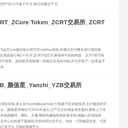
已经产生10万多个节点,每日流量过千万。
RT_ZCore Token_ZCRT交易所_ZCRT
CRT由ZCore项目推出用于ZCorePay系统,并通过支付网关进行项目推
生态系统发行有2个代币,ZCRT与ZCR,两者有不同的用途：ZCRT用于快
R用于投资。这种差异意味着一组相互补充的功能,并允许资产一起受益于
组合。
ZB_颜值星_Yanzhi_YZB交易所
星球区块链,英文名YanzhiBlockchain,YZB基于区块链技术,主打颜值经济
台。颜值星球项目于2015年成立,已产生正向现金流并盈利,拥有上万名
本韩国模特、网红、主播,帮助高颜值群体快速变现,现融入区块链体
去中心化的基于颜值经济的内容社交平台。包括：YZB婚恋交友、YZB
B工作平台,YZB短视频平台。