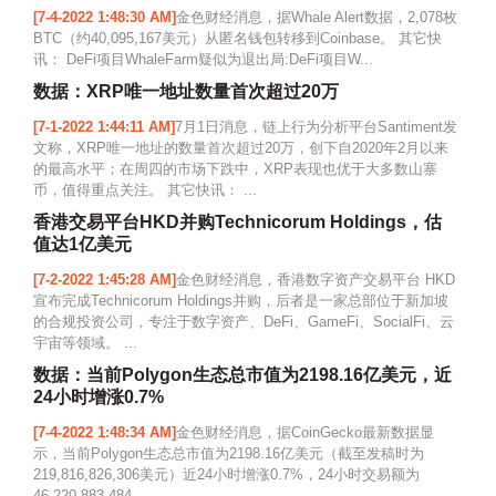
[7-4-2022 1:48:30 AM]
金色财经消息，据Whale Alert数据，2,078枚
BTC（约40,095,167美元）从匿名钱包转移到Coinbase。 其它快
讯： DeFi项目WhaleFarm疑似为退出局:DeFi项目W...
数据：XRP唯一地址数量首次超过20万
[7-1-2022 1:44:11 AM]
7月1日消息，链上行为分析平台Santiment发
文称，XRP唯一地址的数量首次超过20万，创下自2020年2月以来
的最高水平；在周四的市场下跌中，XRP表现也优于大多数山寨
币，值得重点关注。 其它快讯： ...
香港交易平台HKD并购Technicorum Holdings，估
值达1亿美元
[7-2-2022 1:45:28 AM]
金色财经消息，香港数字资产交易平台 HKD
宣布完成Technicorum Holdings并购，后者是一家总部位于新加坡
的合规投资公司，专注于数字资产、DeFi、GameFi、SocialFi、云
宇宙等领域。 ...
数据：当前Polygon生态总市值为2198.16亿美元，近
24小时增涨0.7%
[7-4-2022 1:48:34 AM]
金色财经消息，据CoinGecko最新数据显
示，当前Polygon生态总市值为2198.16亿美元（截至发稿时为
219,816,826,306美元）近24小时增涨0.7%，24小时交易额为
46,220,883,484...