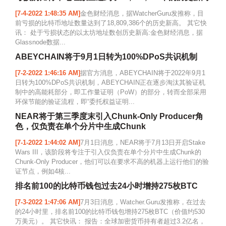
[7-4-2022 1:48:35 AM]
金色财经消息，据WatcherGuru发推称，目
前亏损的比特币地址数量达到了18,809,386个的历史新高。 其它快
讯： 处于亏损状态的以太坊地址数创历史新高:金色财经消息，据
Glassnode数据...
ABEYCHAIN将于9月1日转为100%DPoS共识机制
[7-2-2022 1:46:16 AM]
据官方消息，ABEYCHAIN将于2022年9月1
日转为100%DPoS共识机制，ABEYCHAIN正在逐步淘汰其验证机
制中的高能耗部分，即工作量证明（PoW）的部分，转而全部采用
环保节能的验证流程，即“委托权益证明...
NEAR将于第三季度末引入Chunk-Only Producer角
色，仅负责在单个分片中生成Chunk
[7-1-2022 1:44:02 AM]
7月1日消息，NEAR将于7月13日开启Stake
Wars III，该阶段将专注于引入仅负责在单个分片中生成Chunk的
Chunk-Only Producer，他们可以在要求不高的机器上运行他们的验
证节点，例如4核...
排名前100的比特币钱包过去24小时增持275枚BTC
[7-3-2022 1:47:06 AM]
7月3日消息，Watcher.Guru发推称，在过去
的24小时里，排名前100的比特币钱包增持275枚BTC（价值约530
万美元）。 其它快讯： 报告：全球加密货币持有者超过3.2亿名，