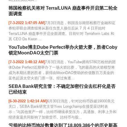
韩国检察机关将对 Terra/LUNA 崩盘事件开启第二轮全
面调查
[7-3-2022 1:47:05 AM]
7月3日消息，韩国首尔南部检察厅金融和证
券犯罪联合调查组将从新任负责人接任后从 7 月 4 日开始对
Terra/LUNA 崩盘事件开启全面调查。目前针对 Terraform Labs 和
其 CEO Do Kwon ...
YouTube博主Dube Perfect举办火箭大赛，胜者Coby
锁定MoonDAO太空门票
[7-3-2022 1:48:12 AM]
7月3日消息，YouTube拥有5780万粉丝的团
体Dube Perfect近期举办了一场火箭比赛，飞的最高的火箭模型将
成为本期比赛的胜者，获得由MoonDAO赞助的价值数百万美金的
蓝色起源太空火箭门票一张。经过角逐...
SEBA Bank研究主管：不确定加密行业去杠杆化是否
已经结束
[6-30-2022 1:42:14 AM]
6月30日消息，针对比特币跌破19000美元
关口，SEBA Bank研究主管Yves Longchamp在接受采访时表
示：“与其他资产一样，比特币继续承受压力，高通胀、利率上升和
经济衰退共同影响了加密货币。比特币与股...
亏损的比特币地址数量达到了18,809,386个的历史新高