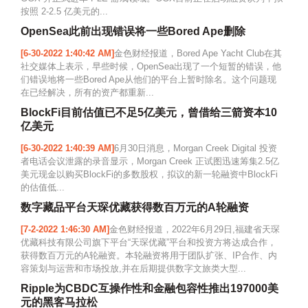
按照 2-2.5 亿美元的...
OpenSea此前出现错误将一些Bored Ape删除
[6-30-2022 1:40:42 AM]
金色财经报道，Bored Ape Yacht Club在其
社交媒体上表示，早些时候，OpenSea出现了一个短暂的错误，他
们错误地将一些Bored Ape从他们的平台上暂时除名。这个问题现
在已经解决，所有的资产都重新...
BlockFi目前估值已不足5亿美元，曾借给三箭资本10
亿美元
[6-30-2022 1:40:39 AM]
6月30日消息，Morgan Creek Digital 投资
者电话会议泄露的录音显示，Morgan Creek 正试图迅速筹集2.5亿
美元现金以购买BlockFi的多数股权，拟议的新一轮融资中BlockFi
的估值低...
数字藏品平台天琛优藏获得数百万元的A轮融资
[7-2-2022 1:46:30 AM]
金色财经报道，2022年6月29日,福建省天琛
优藏科技有限公司旗下平台“天琛优藏”平台和投资方将达成合作，
获得数百万元的A轮融资。本轮融资将用于团队扩张、IP合作、内
容策划与运营和市场投放,并在后期提供数字文旅类大型...
Ripple为CBDC互操作性和金融包容性推出197000美
元的黑客马拉松