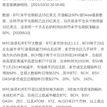
将直接燃烧销毁。[2021/10/10 20:18:46]
数据：BTC未平仓期权达15亿美元 月涨幅达50%:据Skew最新数
据，比特币未平仓期权已达15亿美元，33天前未平仓头寸刚突破
10亿美元，这表明一个月左右的时间比特币未平仓期权涨幅达
50%。[2020/6/10]
MXC抹茶杠杆ETF大数据：BTC多空持仓比1.1:1，BCH将于23点
左右减半:BTC凌晨跌破7100点后反弹，多空持仓比几乎持平，市
场方向仍待选择。BCH预计将于今日23:00至24:00减半，当前区
块高度距离减半高度仅剩77个区块，出块时间为10分钟。BSV将
于1天23小时候减半。市场换手仍旧活跃，多空成交总额较昨日
增加64%，交易人数较昨日增加22%，其中BTC、BCH、BSV、
DASH多空成交总额较昨日增加27%、20%、52%、142%。
MXC抹茶杠杆ETF是以现货价格为标的，3倍放大现货涨跌幅的
永续杠杆产品。目前已上线减半概念BTC、BCH、BSV、
DASH、ZEC，以及ATOM、XTZ、ALGO等27个币种。以上观点