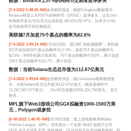
数据：Binance上57%的狗狗币交易者是净多头
[7-4-2022 1:48:26 AM]
金色财经报道，根据Coinglass数据显示，
Binance期货上大约57%的狗狗币（DOGE）是净多头，过去24小
时狗狗币多头/空头百分比保持在 49.53%/50.47%，比率为 0.94。
这可能表明尽管近期情况...
美联储7月加息75个基点的概率为82.6%
[7-4-2022 1:49:14 AM]
7月4日消息，据CME“美联储观察”：美联储
到7月份加息50个基点的概率为17.4%，加息75个基点的概率为
82.6%；到9月份累计加息50、75个基点的概率均为0%，累计加息
100个基点的概率为15.7%，累计加息...
数据：当前Solana生态总市值为112.67亿美元
[7-4-2022 1:49:04 AM]
金色财经消息，据CoinGecko最新数据显
示，当前Solana生态总市值为112.67亿美元（截至发稿时为
11,267,667,077美元），24小时交易额为556,224,792美元。 其它
快讯： ...
MPL旗下Web3游戏公司GGX拟融资1000-1500万美
元，Polygon或参投
[6-30-2022 1:40:45 AM]
6月30日消息，线上游戏独角兽Mobile
Premier League（MPL）宣布推出一个全新 Web3 游戏子公司
GGX 并正式进军 P2E 游戏领域。GGX目前正在启动融资谈判，拟