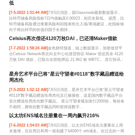
低
[7-5-2022 1:51:44 AM]
7月5日消息，据Glassnode最新数据显示，
比特币储备风险指标7日均值触及0.00023，创历史新低。 据悉，比
特币储备风险通过衡量风险和回报来给出入场/离场建议，此指标倾
向于将比特币的价值归因于长期持...
Celsius再次偿还4120万枚DAI，已还清Maker借款
[7-7-2022 1:58:24 AM]
金色财经报道，链上数据显示，加密借贷平
台Celsius Network再次向去中心化借贷协议 Maker 偿还其余 4120
万枚 DAI 借款，已取出全部抵押品 21,962 枚 WBTC。 其它快讯：
...
星舟艺术平台已将“星云守望者#0118”数字藏品赠送给
周杰伦
[7-5-2022 1:52:12 AM]
7月5日消息，星舟艺术平台已将“星云守望者
#0118”数字藏品赠送给周杰伦且已被接收，这是国内数字藏品平台
首次赠送给周杰伦数字藏品。 星云守望者规划发行2000份，每份各
不相同，拥有此数字藏品同时获得该数字...
以太坊ENS域名注册量在一周内飙升216%
[7-6-2022 1:54:03 AM]
7月6日消息，以太坊ENS域名注册量在上周
末激增，仅在周日和周一就创建了64000个.eth域名。在过去的一周