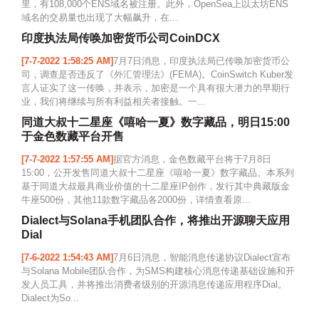
里，有108,000个ENS域名被注册。此外，OpenSea上以太坊ENS
域名的交易量也出现了大幅飙升，在...
印度执法局传唤加密货币公司CoinDCX
[7-7-2022 1:58:25 AM]
7月7日消息，印度执法局已传唤加密货币公
司，调查是否违反了《外汇管理法》(FEMA)。CoinSwitch Kuber发
言人证实了这一传唤，并表示，加密是一个具有很大潜力的早期行
业，我们将继续与所有利益相关者接触。一...
同道大叔十二星座《嘻哈一夏》数字藏品，明日15:00
于金色数藏平台开售
[7-7-2022 1:57:55 AM]
据官方消息，金色数藏平台将于7月8日
15:00，公开发售同道大叔十二星座《嘻哈一夏》数字藏品。本系列
基于同道大叔最具商业价值的十二星座IP创作，发行其中典藏版金
牛座500份，其他11款数字藏品各2000份，详情查看原...
Dialect与Solana手机团队合作，将推出开源聊天应用
Dial
[7-6-2022 1:54:43 AM]
7月6日消息，智能消息传递协议Dialect宣布
与Solana Mobile团队合作，为SMS构建核心消息传递基础设施和开
发人员工具，并将推出消费者级别的开源消息传递应用程序Dial。
Dialect为So...