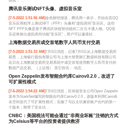
快讯： ...
腾讯音乐测试NFT头像、虚拟音乐室
[7-5-2022 1:51:56 AM]
金色财经报道，腾讯周一表示，开始在其QQ
音乐应用程序上测试NFT（PFP）头像和“虚拟房间”音乐区。这些
NFT PFP头像是基于腾讯区块链智信链的二次元卡通人物。QQ音
乐还将推出虚拟房间功能“音乐区”，用户可以邀请好...
上海数据交易所成交首笔数字人民币支付交易
[7-5-2022 1:51:33 AM]
7月5日消息，记者7月5日从上海数据交易所
获悉，上海银行股份有限公司与上海大智慧财汇数据科技有限公司
近日在上海数据交易所交易系统中成交首笔使用数字人民币支付的
数据产品交易。（上证报） 其它快讯： 动态...
Open Zeppelin发布智能合约库Cairov0.2.0，改进了
可扩展性模式
[7-6-2022 1:54:22 AM]
7月6日消息，区块链安全公司Open Zeppelin
发布为StarkNet编写的智能合约库Cairov0.2.0，该版本利用Cairo命
名空间迭代了可扩展性模式；实施了与以太坊兼容账户合约的第一
个版本；附带了安全访...
CNBC：美国税法可能会通过“非商业坏账”注销的方式
为Celsius等平台的投资者提供救济