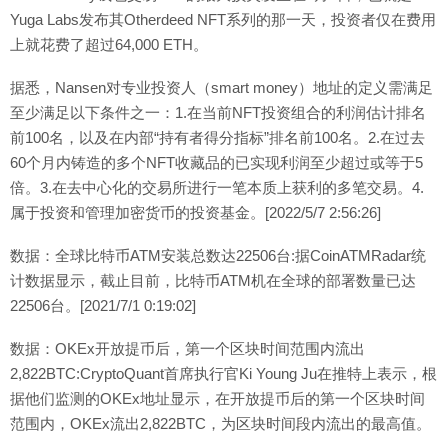
Yuga Labs发布其Otherdeed NFT系列的那一天，投资者仅在费用
上就花费了超过64,000 ETH。
据悉，Nansen对专业投资人（smart money）地址的定义需满足
至少满足以下条件之一：1.在当前NFT投资组合的利润估计排名
前100名，以及在内部“持有者得分指标”排名前100名。2.在过去
60个月内铸造的多个NFT收藏品的已实现利润至少超过或等于5
倍。3.在去中心化的交易所进行一笔本质上获利的多笔交易。4.
属于投资和管理加密货币的投资基金。[2022/5/7 2:56:26]
数据：全球比特币ATM安装总数达22506台:据CoinATMRadar统
计数据显示，截止目前，比特币ATM机在全球的部署数量已达
22506台。[2021/7/1 0:19:02]
数据：OKEx开放提币后，第一个区块时间范围内流出
2,822BTC:CryptoQuant首席执行官Ki Young Ju在推特上表示，根
据他们监测的OKEx地址显示，在开放提币后的第一个区块时间
范围内，OKEx流出2,822BTC，为区块时间段内流出的最高值。