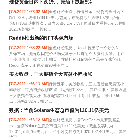
现货黄金日内下跌1%，原油下跌超5%
[7-5-2022 1:53:02 AM]
金色财经报道，行情显示，现货黄金日内下
跌1.00%，现报1788.82美元/盎司，布伦特原油跌破107美元/桶，
为5月19日以来首次，日内大跌6.1%，WTI原油日内重挫7%，现报
102.76美元/桶。 其它...
Reddit推出新的NFT头像市场
[7-7-2022 1:58:22 AM]
金色财经消息，Reddit推出了一个新的NFT
头像市场，允许以固定价格购买基于区块链的个人资料头像。用户
可使用信用卡或借记卡购买，并使用Reddit钱包产品来存储它们。
Reddit表示，正在发布90种不同...
美股收盘，三大股指全天震荡小幅收涨
[7-7-2022 1:56:13 AM]
行情显示，美股收盘，三大股指全天震荡小
幅收涨，道指初步收涨69点，纳指涨0.35%。 其它快讯： 美股收盘
三大股指全线大涨:道琼斯指数12月2日（周四）收盘上涨619.66
点，涨幅1.82%，报34...
数据：当前Solana生态总市值为120.11亿美元
[7-6-2022 1:53:12 AM]
金色财经消息，据CoinGecko最新数据显
示，当前Solana生态总市值为120.11亿美元（截至发稿时为
12,011,738,765美元），24小时交易额为1,320,192,401美元。 其它