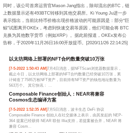
同时，该公司首席运营官Mason Jang指出，除却流出的BTC，链
上数据显示还有493BTC转移到其他交易所。Ki Young Ju进一步
表示指出，当前比特币价格出现价格波动的可能原因是：部分“巨
鲸”试图离开OKEx，考虑到快速交易等原因，他们可能会将 BTC
兑换为其他数字货币（例如XRP）。据此前报道，OKEx发布公
告称，于2020年11月26日16:00开放提币。[2020/11/26 22:14:25]
以太坊网络上部署的NFT合约数量突破10万张
[7-5-2022 1:50:43 AM]
7月4日消息，据NFTScan浏览器数据显示，
截止今日，以太坊网络上部署的NFT合约数量已经突破10万张，累
计铸造了7585万枚NFT资产，目前持有NFT资产的钱包地址数量为
563万个。 其它快讯： ...
Composable Finance创始人：NEAR将兼容
Cosmos生态编译方案
[7-5-2022 1:52:35 AM]
7月5日消息，波卡生态 DeFi 协议
Composable Finance 创始人在社交媒体上表示，由其发起的 NEP-
364 提案已经获得 NEAR 联创 Illia支持，若提案被合并，NEAR 将
兼容 Cosm...