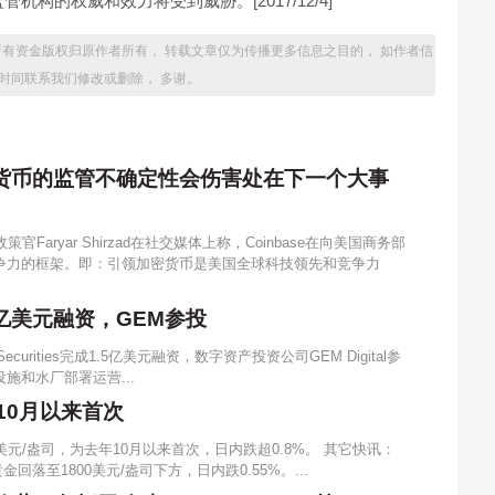
构的权威和效力将受到威胁。[2017/12/4]
无法收回所有资金版权归原作者所有， 转载文章仅为传播更多信息之目的， 如作者信
一时间联系我们修改或删除， 多谢。
加密货币的监管不确定性会伤害处在下一个大事
策官Faryar Shirzad在社交媒体上称，Coinbase在向美国商务部
争力的框架。即：引领加密货币是美国全球科技领先和竞争力
成1.5亿美元融资，GEM参投
Securities完成1.5亿美元融资，数字资产投资公司GEM Digital参
基础设施和水厂部署运营...
10月以来首次
美元/盎司，为去年10月以来首次，日内跌超0.8%。 其它快讯：
回落至1800美元/盎司下方，日内跌0.55%。...