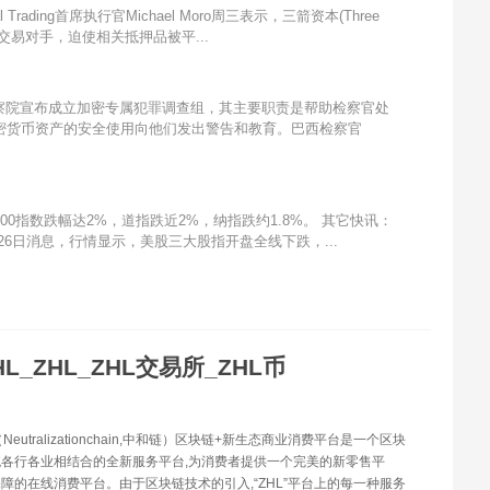
l Trading首席执行官Michael Moro周三表示，三箭资本(Three
大型交易对手，迫使相关抵押品被平...
察院宣布成立加密专属犯罪调查组，其主要职责是帮助检察官处
密货币资产的安全使用向他们发出警告和教育。巴西检察官
00指数跌幅达2%，道指跌近2%，纳指跌约1.8%。 其它快讯：
月26日消息，行情显示，美股三大股指开盘全线下跌，...
HL_ZHL_ZHL交易所_ZHL币
（Neutralizationchain,中和链）区块链+新生态商业消费平台是一个区块
各行各业相结合的全新服务平台,为消费者提供一个完美的新零售平
障的在线消费平台。由于区块链技术的引入,“ZHL”平台上的每一种服务