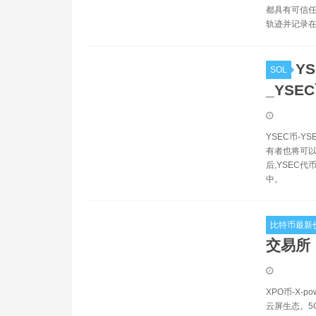
都具有可信任
轨迹并记录在
YS
SOL
_YSE
YSEC币-
有者也将可以
后,YSEC
中。
比特币最新
交易所
XPO币-X-
云屏生态。5G