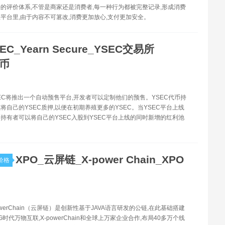
的评价体系,不管是商家还是消费者,每一种行为都被完整记录,形成消费
平台里,由于内容不可篡改,消费更加放心,支付更加安全。
EC_Yearn Secure_YSEC交易所
C币
YSEC将推出一个自动预售平台,开发者可以定制他们的预售。YSEC代币持
将自己的YSEC质押,以便在初期养殖更多的YSEC。当YSEC平台上线
代币持有者可以将自己的YSEC入股到YSEC平台上线的同时新增的红利池
XPO_云屏链_X-power Chain_XPO
价格
powerChain（云屏链）是创新性基于JAVA语言研发的公链,在此基础搭建
时代万物互联,X-powerChain和全球上万家企业合作,布局40多万个线