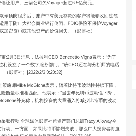
用户。三箭公司欠Voyager超过6.5亿美元。
解和欺诈预防程序后，账户中有美元存款的客户将能够收回这笔
用于防止大都会商业银行倒闭。FDIC保险不保护Voyager
为，或加密货币或其他资产的价值损失。（彭博社）
日消息，法拉利CEO Benedetto Vigna表示：“为了
拉利设立了一个数字服务部门。”该CEO还在与分析师的电话
）[2022/2/3 9:29:32]
略师Mike McGlone表示，随着比特币波动性持续下降，
险衡量标准相匹配。他表示：“当去年比特币波动性下降，
cGlone补充称，机构投资的大量涌入将减少比特币的波动
动:全球媒体彭博社跨资产部门总编Tracy Alloway今
取行动。一方面，如果比特币惨烈失败，那么广大投资者将血