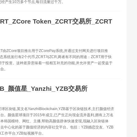
已经产生10万多个节点,每日流量过千万。
RT_ZCore Token_ZCRT交易所_ZCRT
CRT由ZCore项目推出用于ZCorePay系统,并通过支付网关进行项目推
生态系统发行有2个代币,ZCRT与ZCR,两者有不同的用途：ZCRT用于快
R用于投资。这种差异意味着一组相互补充的功能,并允许资产一起受益于
组合。
ZB_颜值星_Yanzhi_YZB交易所
星球区块链,英文名YanzhiBlockchain,YZB基于区块链技术,主打颜值经济
台。颜值星球项目于2015年成立,已产生正向现金流并盈利,拥有上万名
本韩国模特、网红、主播,帮助高颜值群体快速变现,现融入区块链体
去中心化的基于颜值经济的内容社交平台。包括：YZB婚恋交友、YZB
B工作平台,YZB短视频平台。