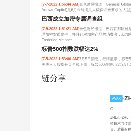
[7-7-2022 1:56:44 AM]
金色财经报道，Genesis Globa
Arrows Capital)是6月未能满足大额保证金要求的
巴西成立加密专属调查组
[7-5-2022 1:51:21 AM]
金色财经报道，巴西联邦区检
理加密货币案件，并且针对加密产品的消费者，就加
Frederico Meinber...
标普500指数跌幅达2%
[7-5-2022 1:53:00 AM]
7月5日消息，行情显示，标普5
美股三大股指开盘全线下跌，标普500跌幅0.22%:9
链分享
Z
AVAX
ZHL币-ZHL
链技术与传统
台、质量有保