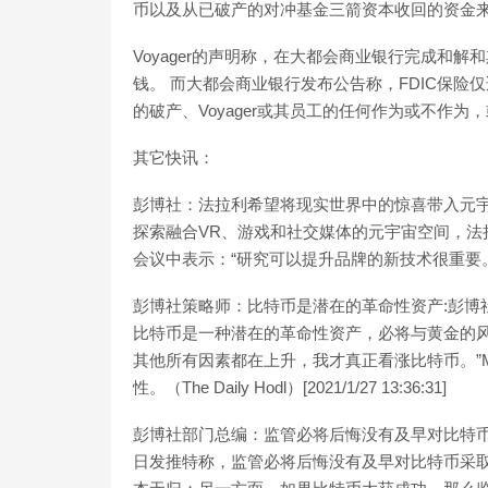
币以及从已破产的对冲基金三箭资本收回的资金来偿还
Voyager的声明称，在大都会商业银行完成和
钱。 而大都会商业银行发布公告称，FDIC保险仅适
的破产、Voyager或其员工的任何作为或不作
其它快讯：
彭博社：法拉利希望将现实世界中的惊喜带入元宇宙:2月3
探索融合VR、游戏和社交媒体的元宇宙空间，法
会议中表示：“研究可以提升品牌的新技术很重要。”（彭博社
彭博社策略师：比特币是潜在的革命性资产:彭博社策
比特币是一种潜在的革命性资产，必将与黄金的风
其他所有因素都在上升，我才真正看涨比特币。”M
性。（The Daily Hodl）[2021/1/27 13:36:31]
彭博社部门总编：监管必将后悔没有及早对比特币采取行
日发推特称，监管必将后悔没有及早对比特币采