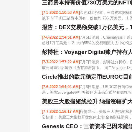
三箭资本持有价值730万美元的NFT收
[7-5-2022 1:50:53 AM]
金色财经报道，三箭资本据称持有价
以下 NFT 归三箭资本所有，价值约 736 万美元。 1 Bored 
报告：DEX交易额突破1万亿美元，To
[7-6-2022 1:54:51 AM]
7月6日消息，Chainalysi
超过1万亿美元； 2. 大约55%的交易额流向去中心化交易所
彭博社：Voyager Digital账
[7-7-2022 1:57:22 AM]
7月7日消息，彭博社分析称，已向
该公司重组后能收回所有加密货币。 周二Voyager Dig
Circle推出的欧元稳定币EURO
[7-6-2022 1:54:04 AM]
7月6日消息，USDC发行商Cir
易，美国Silvergate银行将被列为该稳定币的初始
美股三大股指短线拉升 纳指涨幅扩大至
[7-7-2022 1:56:17 AM]
行情显示，美股三大股指短线拉升
它快讯： 美股三大指数开盘集体上涨:金色财经消息，行
Genesis CEO：三箭资本已因