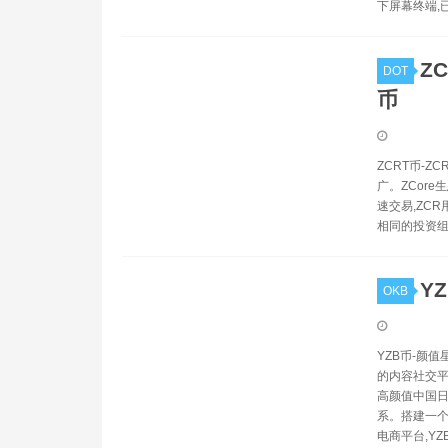
下屏幕终端,
ZC
DOT
币
ZCRT币-Z
广。ZCore
速交易,ZC
相同的投资
Y
OKB
YZB币-颜值
的内容社交平
高颜值中国日
系。搭建一个
电商平台,YZ