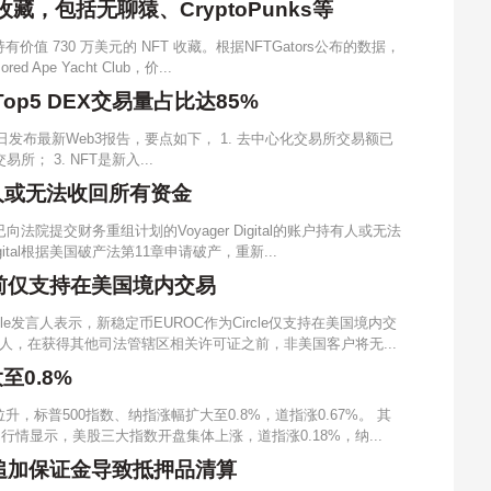
藏，包括无聊猿、CryptoPunks等
值 730 万美元的 NFT 收藏。根据NFTGators公布的数据，
Ape Yacht Club，价...
p5 DEX交易量占比达85%
s于近日发布最新Web3报告，要点如下， 1. 去中心化交易所交易额已
； 3. NFT是新入...
户持有人或无法收回所有资金
法院提交财务重组计划的Voyager Digital的账户持有人或无法
ital根据美国破产法第11章申请破产，重新...
C目前仅支持在美国境内交易
cle发言人表示，新稳定币EUROC作为Circle仅支持在美国境内交
托管人，在获得其他司法管辖区相关许可证之前，非美国客户将无...
0.8%
，标普500指数、纳指涨幅扩大至0.8%，道指涨0.67%。 其
情显示，美股三大指数开盘集体上涨，道指涨0.18%，纳...
未能追加保证金导致抵押品清算