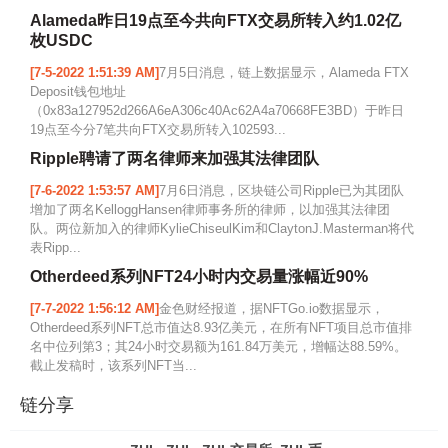
Alameda昨日19点至今共向FTX交易所转入约1.02亿
枚USDC
[7-5-2022 1:51:39 AM]
7月5日消息，链上数据显示，Alameda FTX
Deposit钱包地址
（0x83a127952d266A6eA306c40Ac62A4a70668FE3BD）于昨日
19点至今分7笔共向FTX交易所转入102593...
Ripple聘请了两名律师来加强其法律团队
[7-6-2022 1:53:57 AM]
7月6日消息，区块链公司Ripple已为其团队
增加了两名KelloggHansen律师事务所的律师，以加强其法律团
队。两位新加入的律师KylieChiseulKim和ClaytonJ.Masterman将代
表Ripp...
Otherdeed系列NFT24小时内交易量涨幅近90%
[7-7-2022 1:56:12 AM]
金色财经报道，据NFTGo.io数据显示，
Otherdeed系列NFT总市值达8.93亿美元，在所有NFT项目总市值排
名中位列第3；其24小时交易额为161.84万美元，增幅达88.59%。
截止发稿时，该系列NFT当...
链分享