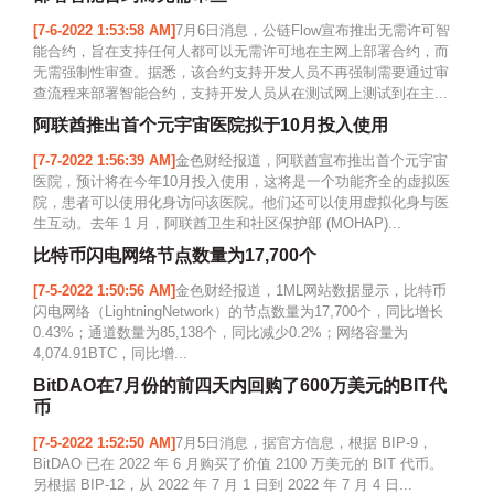
[7-6-2022 1:53:58 AM]
7月6日消息，公链Flow宣布推出无需许可智
能合约，旨在支持任何人都可以无需许可地在主网上部署合约，而
无需强制性审查。据悉，该合约支持开发人员不再强制需要通过审
查流程来部署智能合约，支持开发人员从在测试网上测试到在主...
阿联酋推出首个元宇宙医院拟于10月投入使用
[7-7-2022 1:56:39 AM]
金色财经报道，阿联酋宣布推出首个元宇宙
医院，预计将在今年10月投入使用，这将是一个功能齐全的虚拟医
院，患者可以使用化身访问该医院。他们还可以使用虚拟化身与医
生互动。去年 1 月，阿联酋卫生和社区保护部 (MOHAP)...
比特币闪电网络节点数量为17,700个
[7-5-2022 1:50:56 AM]
金色财经报道，1ML网站数据显示，比特币
闪电网络（LightningNetwork）的节点数量为17,700个，同比增长
0.43%；通道数量为85,138个，同比减少0.2%；网络容量为
4,074.91BTC，同比增...
BitDAO在7月份的前四天内回购了600万美元的BIT代
币
[7-5-2022 1:52:50 AM]
7月5日消息，据官方信息，根据 BIP-9，
BitDAO 已在 2022 年 6 月购买了价值 2100 万美元的 BIT 代币。
另根据 BIP-12，从 2022 年 7 月 1 日到 2022 年 7 月 4 日...