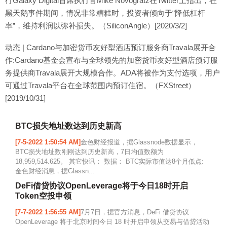
行Galaxy Digital首席执行官Mike Novogratz在Twitter上指出，在
黑天鹅事件期间，情况非常糟糕时，投资者倾向于“降低杠杆
率”，维持利润以弥补损失。（SiliconAngle）[2020/3/2]
动态 | Cardano与加密货币友好型酒店预订服务商Travala展开合
作:Cardano基金会宣布与全球领先的加密货币友好型酒店预订服
务提供商Travala展开大规模合作。ADA将被作为支付选项，用户
可通过Travala平台在全球范围内预订住宿。（FXStreet）
[2019/10/31]
BTC损失地址数达到历史新高
[7-5-2022 1:50:54 AM]
金色财经报道，据Glassnode数据显示，
BTC损失地址数刚刚达到历史新高，7日均值数额为
18,959,514.625。 其它快讯： 数据： BTC实际市值达8个月低点:
金色财经消息，据Glassn...
DeFi借贷协议OpenLeverage将于今日18时开启
Token空投申领
[7-7-2022 1:56:55 AM]
7月7日，据官方消息，DeFi 借贷协议
OpenLeverage 将于北京时间今日 18 时开启申领从交易与借贷活动