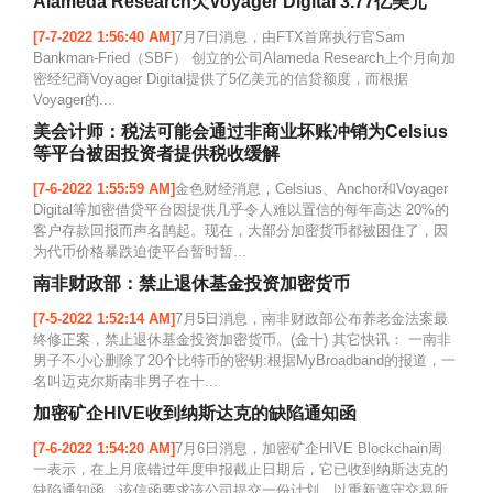
Alameda Research欠Voyager Digital 3.77亿美元
[7-7-2022 1:56:40 AM]
7月7日消息，由FTX首席执行官Sam
Bankman-Fried（SBF） 创立的公司Alameda Research上个月向加
密经纪商Voyager Digital提供了5亿美元的信贷额度，而根据
Voyager的...
美会计师：税法可能会通过非商业坏账冲销为Celsius
等平台被困投资者提供税收缓解
[7-6-2022 1:55:59 AM]
金色财经消息，Celsius、Anchor和Voyager
Digital等加密借贷平台因提供几乎令人难以置信的每年高达 20%的
客户存款回报而声名鹊起。现在，大部分加密货币都被困住了，因
为代币价格暴跌迫使平台暂时暂...
南非财政部：禁止退休基金投资加密货币
[7-5-2022 1:52:14 AM]
7月5日消息，南非财政部公布养老金法案最
终修正案，禁止退休基金投资加密货币。(金十) 其它快讯： 一南非
男子不小心删除了20个比特币的密钥:根据MyBroadband的报道，一
名叫迈克尔斯南非男子在十...
加密矿企HIVE收到纳斯达克的缺陷通知函
[7-6-2022 1:54:20 AM]
7月6日消息，加密矿企HIVE Blockchain周
一表示，在上月底错过年度申报截止日期后，它已收到纳斯达克的
缺陷通知函。该信函要求该公司提交一份计划，以重新遵守交易所