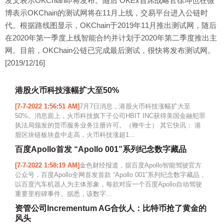
发文表示OKChian即将发布。随后 OKEx首席战略官徐坤也在微
博表示OKChain的测试网将在11月上线，交易平台进入公链时
代。根据路线图显示，OKChain于2019年11月推出测试网，随后
在2020年第一季度上线智能合约并计划于2020年第二季度推出主
网。目前，OKChain公链已完成最后测试，很快将发布测试网。
[2019/12/16]
港股火币科技涨幅扩大至50%
[7-7-2022 1:56:51 AM]
7月7日消息，港股火币科技涨幅扩大至
50%。消息面上，火币科技旗下子公司HBIT INC获得美国金融犯罪
执法局颁发的货币服务业务注册许可。（鞭牛士） 其它快讯： 港
股区块链板块盘中走高，火币科技涨超1...
百度Apollo首发 “Apollo 001”系列纪念数字藏品
[7-7-2022 1:58:19 AM]
金色财经报道，据百度Apollo智能驾驶官方
公众号，百度Apollo全网首发首款 “Apollo 001”系列纪念数字藏品，
以百度汽车机器人为主体形象，每款对应一个百度Apollo自动驾驶
重要里程碑事件。据悉，该数字...
资管公司Incrementum AG合伙人：比特币抢了黄金的
风头