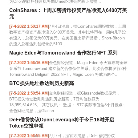
为Orion的价格预言机将由Umee区块链的验证器提...
CoinShares：上周加密货币投资产品净流入6400万美
元
[7-4-2022 1:50:17 AM]
7月4日消息，据CoinShares周报数据，上周
数字资产投资产品净流入6400万美元。其中比特币在一周内几乎没
有流入，总额仅为60万美元。在美国推出新产品后，Short-Bitcoin
的流入总额达到创纪录的5100...
Magic Eden与Tomorrowland 合作发行NFT 系列
[7-7-2022 1:56:16 AM]
金色财经报道，Magic Eden 今天宣布与全球
音乐节 Tomorrowland 建立新的合作伙伴关系。此次合作将发行2种
Tomorrowland Belgium 2022 NFT，Magic Eden 将成为两个...
BTC损失地址数达到历史新高
[7-5-2022 1:50:54 AM]
金色财经报道，据Glassnode数据显示，
BTC损失地址数刚刚达到历史新高，7日均值数额为
18,959,514.625。 其它快讯： 数据： BTC实际市值达8个月低点:
金色财经消息，据Glassn...
DeFi借贷协议OpenLeverage将于今日18时开启
Token空投申领
[7-7-2022 1:56:55 AM]
7月7日，据官方消息，DeFi 借贷协议