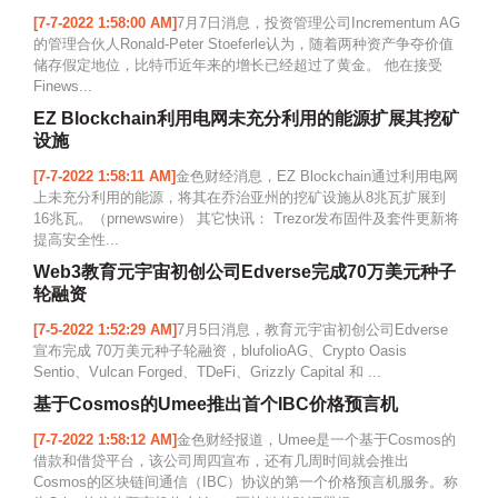
[7-7-2022 1:58:00 AM]
7月7日消息，投资管理公司Incrementum AG
的管理合伙人Ronald-Peter Stoeferle认为，随着两种资产争夺价值
储存假定地位，比特币近年来的增长已经超过了黄金。 他在接受
Finews...
EZ Blockchain利用电网未充分利用的能源扩展其挖矿
设施
[7-7-2022 1:58:11 AM]
金色财经消息，EZ Blockchain通过利用电网
上未充分利用的能源，将其在乔治亚州的挖矿设施从8兆瓦扩展到
16兆瓦。（prnewswire） 其它快讯： Trezor发布固件及套件更新将
提高安全性...
Web3教育元宇宙初创公司Edverse完成70万美元种子
轮融资
[7-5-2022 1:52:29 AM]
7月5日消息，教育元宇宙初创公司Edverse
宣布完成 70万美元种子轮融资，blufolioAG、Crypto Oasis
Sentio、Vulcan Forged、TDeFi、Grizzly Capital 和 ...
基于Cosmos的Umee推出首个IBC价格预言机
[7-7-2022 1:58:12 AM]
金色财经报道，Umee是一个基于Cosmos的
借款和借贷平台，该公司周四宣布，还有几周时间就会推出
Cosmos的区块链间通信（IBC）协议的第一个价格预言机服务。称