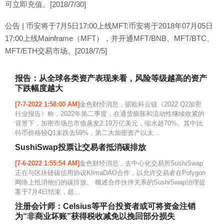
可立即充值。[2018/7/30]
公告 | 币安将于7月5日17:00上线MFT:币安将于2018年07月05日
17:00上线Mainframe（MFT），并开通MFT/BNB、MFT/BTC、
MFT/ETH交易市场。[2018/7/5]
报告：从全球各类资产表现来看，风险等级越高的资产
下跌幅度越大
[7-7-2022 1:58:00 AM]
金色财经消息，据欧科云链《2022 Q2加密
行业报告》称，2022年第二季度，在通货膨胀和流动性继续收紧的
背景下，加密市场总市值蒸发2.19万亿美元，缩水超70%。其中比
特币价格较Q1末跌去59%，第二大加密资产以太...
SushiSwap投票让交易者抵消碳排放
[7-6-2022 1:55:54 AM]
金色财经消息，去中心化交易所SushiSwap
正在与区块链碳信用协议KlimaDAO合作，以允许交易者在Polygon
网络上抵消他们的碳排放。 概述合作伙伴关系的SushiSwap治理提
案于7月4日结束，超...
注册会计师：Celsius等平台投资者或可将资金注销
为“非商业坏账”获得税收减免以挽回部分损失