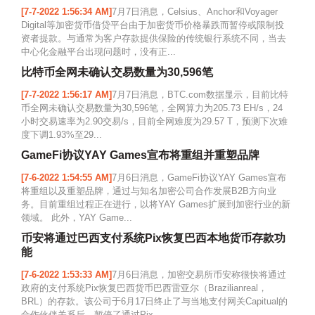
[7-7-2022 1:56:34 AM]
7月7日消息，Celsius、Anchor和Voyager
Digital等加密货币借贷平台由于加密货币价格暴跌而暂停或限制投
资者提款。与通常为客户存款提供保险的传统银行系统不同，当去
中心化金融平台出现问题时，没有正...
比特币全网未确认交易数量为30,596笔
[7-7-2022 1:56:17 AM]
7月7日消息，BTC.com数据显示，目前比特
币全网未确认交易数量为30,596笔，全网算力为205.73 EH/s，24
小时交易速率为2.90交易/s，目前全网难度为29.57 T，预测下次难
度下调1.93%至29...
GameFi协议YAY Games宣布将重组并重塑品牌
[7-6-2022 1:54:55 AM]
7月6日消息，GameFi协议YAY Games宣布
将重组以及重塑品牌，通过与知名加密公司合作发展B2B方向业
务。目前重组过程正在进行，以将YAY Games扩展到加密行业的新
领域。 此外，YAY Game...
币安将通过巴西支付系统Pix恢复巴西本地货币存款功
能
[7-6-2022 1:53:33 AM]
7月6日消息，加密交易所币安称很快将通过
政府的支付系统Pix恢复巴西货币巴西雷亚尔（Brazilianreal，
BRL）的存款。该公司于6月17日终止了与当地支付网关Capitual的
合作伙伴关系后，暂停了通过Pix...