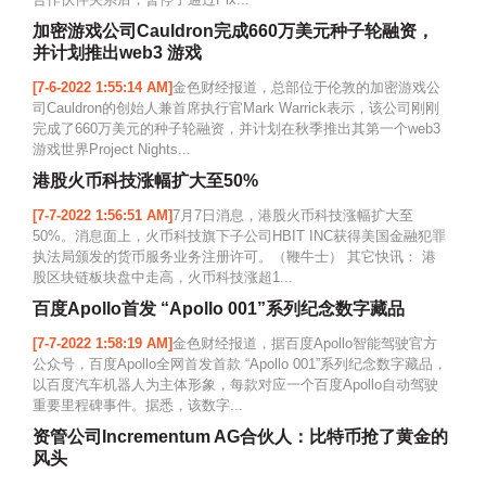
加密游戏公司Cauldron完成660万美元种子轮融资，
并计划推出web3 游戏
[7-6-2022 1:55:14 AM]
金色财经报道，总部位于伦敦的加密游戏公
司Cauldron的创始人兼首席执行官Mark Warrick表示，该公司刚刚
完成了660万美元的种子轮融资，并计划在秋季推出其第一个web3
游戏世界Project Nights...
港股火币科技涨幅扩大至50%
[7-7-2022 1:56:51 AM]
7月7日消息，港股火币科技涨幅扩大至
50%。消息面上，火币科技旗下子公司HBIT INC获得美国金融犯罪
执法局颁发的货币服务业务注册许可。（鞭牛士） 其它快讯： 港
股区块链板块盘中走高，火币科技涨超1...
百度Apollo首发 “Apollo 001”系列纪念数字藏品
[7-7-2022 1:58:19 AM]
金色财经报道，据百度Apollo智能驾驶官方
公众号，百度Apollo全网首发首款 “Apollo 001”系列纪念数字藏品，
以百度汽车机器人为主体形象，每款对应一个百度Apollo自动驾驶
重要里程碑事件。据悉，该数字...
资管公司Incrementum AG合伙人：比特币抢了黄金的
风头