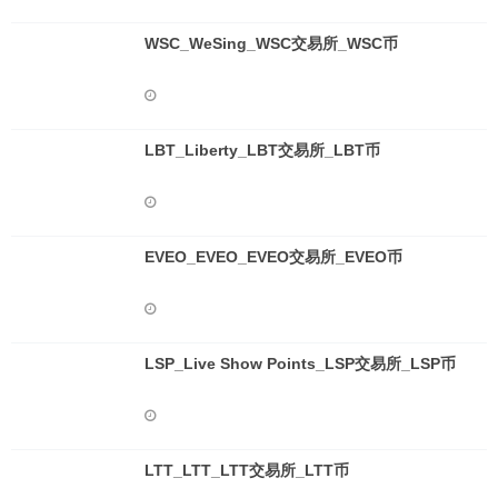
WSC_WeSing_WSC交易所_WSC币
LBT_Liberty_LBT交易所_LBT币
EVEO_EVEO_EVEO交易所_EVEO币
LSP_Live Show Points_LSP交易所_LSP币
LTT_LTT_LTT交易所_LTT币