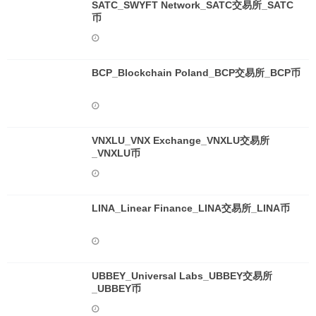
SATC_SWYFT Network_SATC交易所_SATC
币
BCP_Blockchain Poland_BCP交易所_BCP币
VNXLU_VNX Exchange_VNXLU交易所
_VNXLU币
LINA_Linear Finance_LINA交易所_LINA币
UBBEY_Universal Labs_UBBEY交易所
_UBBEY币