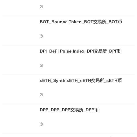
BOT_Bounce Token_BOT交易所_BOT币
DPI_DeFi Pulse Index_DPI交易所_DPI币
sETH_Synth sETH_sETH交易所_sETH币
DPP_DPP_DPP交易所_DPP币