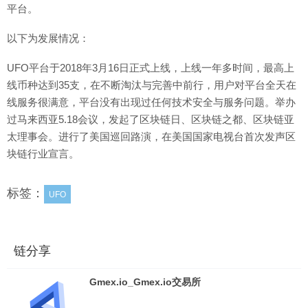
平台。
以下为发展情况：
UFO平台于2018年3月16日正式上线，上线一年多时间，最高上
线币种达到35支，在不断淘汰与完善中前行，用户对平台全天在
线服务很满意，平台没有出现过任何技术安全与服务问题。举办
过马来西亚5.18会议，发起了区块链日、区块链之都、区块链亚
太理事会。进行了美国巡回路演，在美国国家电视台首次发声区
块链行业宣言。
标签：
UFO
链分享
Gmex.io_Gmex.io交易所