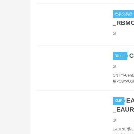
欧易交易所
_RBM
C
Bitcoin
CNT币-Ce
用POW/P
E
XMR
_EAUR
EAURIC币