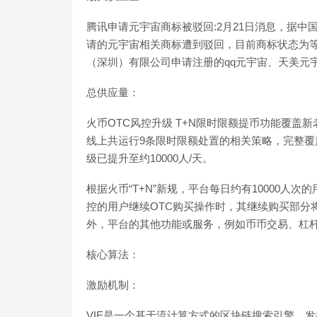
腾讯申请元宇宙商标被驳回:2月21日消息，据
请的元宇宙相关商标遭到驳回，目前商标状态为等
（深圳）有限公司申请注册的qq元宇宙、天美元宇宙等商标仍
总供应量：
火币OTC风控升级 T+N限时限额提币功能覆盖
线上共运行9条限时限额处置的相关策略，完整
级已提升至约10000人/天。
根据火币“T+N”新规，平台每日约有10000
控的用户继续OTC购买操作时，其继续购买部分将
外，平台的其他功能或服务，例如币币交易、杠杆交易、合约
核心算法：
激励机制：
VIE是一个基于流计算方式的区块链搜索引擎，发