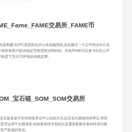
ME_Fame_FAME交易所_FAME币
FAME是构建与UFC底层的去中心化金融系统,旨在建立一个公平的去中心化
全球所有用户提供稳定币借贷和治理机制。持有FAME可以参与社区公平
平制度下支付CDP借款的稳定费。
OM_宝石链_SOM_SOM交易所
OM宝石链是基于区块链技术去中心化的方式,以宝石为基础对标单位,将区
货币运用于交易场景,有效避免经济危机以及通货膨胀等各种经济问题
者资产贬值的情况。