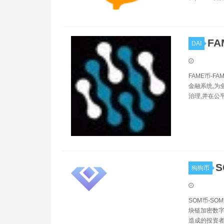
FA
DAI
FAME币-
金融系统,为
治理,并在公
S
狗狗币
SOM币-S
块链加密数字
造成的投资