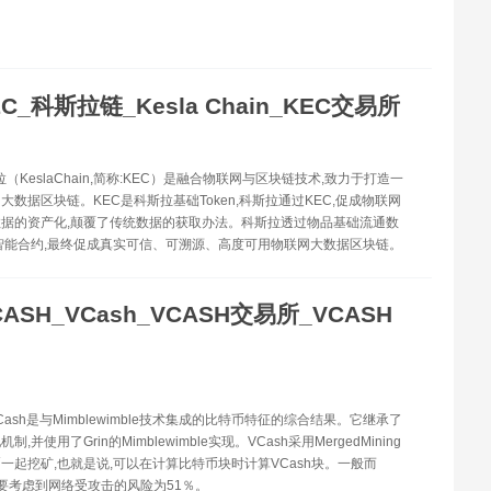
EC_科斯拉链_Kesla Chain_KEC交易所
拉（KeslaChain,简称:KEC）是融合物联网与区块链技术,致力于打造一
大数据区块链。KEC是科斯拉基础Token,科斯拉通过KEC,促成物联网
据的资产化,颠覆了传统数据的获取办法。科斯拉透过物品基础流通数
智能合约,最终促成真实可信、可溯源、高度可用物联网大数据区块链。
CASH_VCash_VCASH交易所_VCASH
VCash是与Mimblewimble技术集成的比特币特征的综合结果。它继承了
,并使用了Grin的Mimblewimble实现。VCash采用MergedMining
一起挖矿,也就是说,可以在计算比特币块时计算VCash块。一般而
需要考虑到网络受攻击的风险为51％。