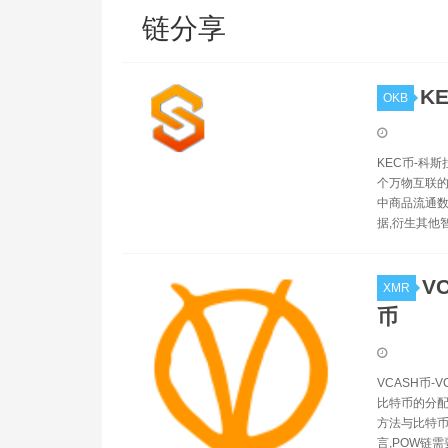
链分享
K
OKB
KEC币-科斯
个万物互联的
中商品流通数
据,衍生其他
V
XMR
币
VCASH币-
比特币的分配机制
方法与比特币
言,POW链