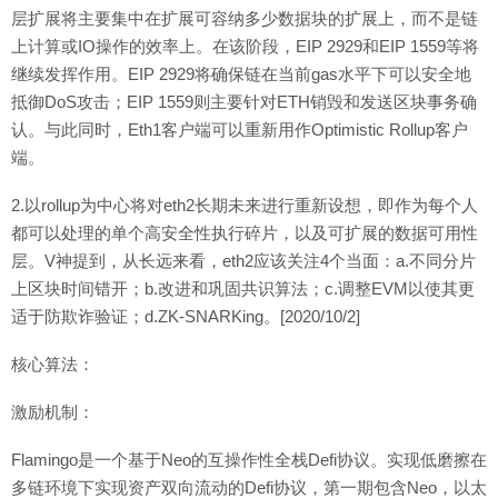
层扩展将主要集中在扩展可容纳多少数据块的扩展上，而不是链
上计算或IO操作的效率上。在该阶段，EIP 2929和EIP 1559等将
继续发挥作用。EIP 2929将确保链在当前gas水平下可以安全地
抵御DoS攻击；EIP 1559则主要针对ETH销毁和发送区块事务确
认。与此同时，Eth1客户端可以重新用作Optimistic Rollup客户
端。
2.以rollup为中心将对eth2长期未来进行重新设想，即作为每个人
都可以处理的单个高安全性执行碎片，以及可扩展的数据可用性
层。V神提到，从长远来看，eth2应该关注4个当面：a.不同分片
上区块时间错开；b.改进和巩固共识算法；c.调整EVM以使其更
适于防欺诈验证；d.ZK-SNARKing。[2020/10/2]
核心算法：
激励机制：
Flamingo是一个基于Neo的互操作性全栈Defi协议。实现低磨擦在
多链环境下实现资产双向流动的Defi协议，第一期包含Neo，以太