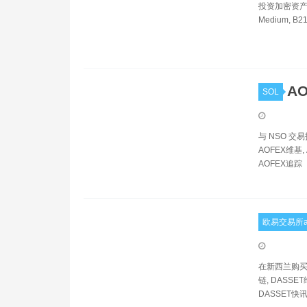
投资加密资产的手
Medium, B2
AO
SOL
与 NSO 交
AOFEX维基, 
AOFEX追踪
欧易交易所a
在新西兰购买、
链, DASSET
DASSET快讯