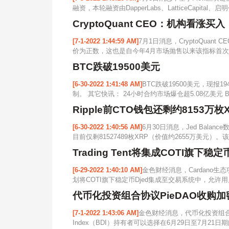
融资，本轮融资由DapperLabs、LatticeCapital、启明创
CryptoQuant CEO：机构看涨买
[7-1-2022 1:44:59 AM]
7月1日消息，CryptoQuant 
价为正数，这也是自今年4月市场抛售以来该指标首次
BTC跌破19500美元
[6-30-2022 1:41:48 AM]
BTC跌破19500美元，现报
制。 其它快讯： 24小时合约市场爆仓超5.08亿美元 B
Ripple前CTO钱包还剩约8153
[6-30-2022 1:40:56 AM]
6月30日消息，Jed Balan
目前仅剩81527489枚XRP（价值约2655万美元）。
Trading Tent将集成COTI旗下稳定币
[6-29-2022 1:40:10 AM]
金色财经消息，Cardano生态项目
划将COTI旗下稳定币Djed集成至交易系统中，允许用户使用
代币化投资组合协议PieDAO收购加密
[7-1-2022 1:43:06 AM]
金色财经消息，代币化投资组合协议P
Index（BDI）持有者可以选择在6月29日至7月21日期间换