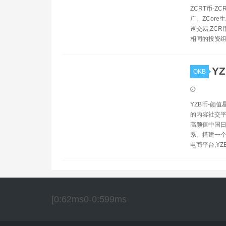
ZCRT币-Z
广。ZCore
速交易,ZC
相同的投资
Y
OKB
YZB币-颜值
的内容社交平
高颜值中国日
系。搭建一个
电商平台,YZ
[0:62ms0-0:599ms