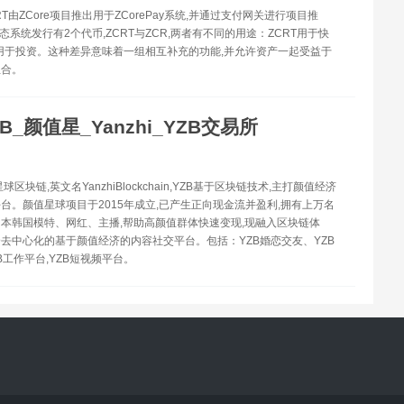
CRT由ZCore项目推出用于ZCorePay系统,并通过支付网关进行项目推
生态系统发行有2个代币,ZCRT与ZCR,两者有不同的用途：ZCRT用于快
R用于投资。这种差异意味着一组相互补充的功能,并允许资产一起受益于
组合。
ZB_颜值星_Yanzhi_YZB交易所
星球区块链,英文名YanzhiBlockchain,YZB基于区块链技术,主打颜值经济
台。颜值星球项目于2015年成立,已产生正向现金流并盈利,拥有上万名
本韩国模特、网红、主播,帮助高颜值群体快速变现,现融入区块链体
去中心化的基于颜值经济的内容社交平台。包括：YZB婚恋交友、YZB
B工作平台,YZB短视频平台。