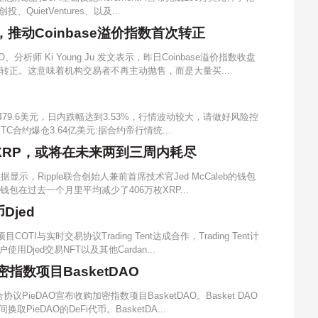
投、QuietVentures、以及...
入，推动Coinbase溢价指数首次转正
CEO、分析师 Ki Young Ju 发文表示，昨日Coinbase溢价指数收盘
转正。这意味着机构交易者不再主动抛售，而是大量买...
19479.6美元，日内跌幅达到3.53%，行情波动较大，请做好风险控
TC合约爆仓3.64亿美元:据合约帝行情统...
万枚XRP，或将在未来两到三周内耗尽
ce数据显示，Ripple联合创始人兼前首席技术官Jed McCaleb的钱包
该钱包在过去一个月里平均减少了406万枚XRP...
Djed
COTI与实时交易协议Trading Tent达成合作，Trading Tent计
Djed交易NFT以及其他Cardan...
指数项目BasketDAO
ieDAO宣布收购加密指数项目BasketDAO。Basket DAO
取PieDAO的DeFi代币。BasketDA...