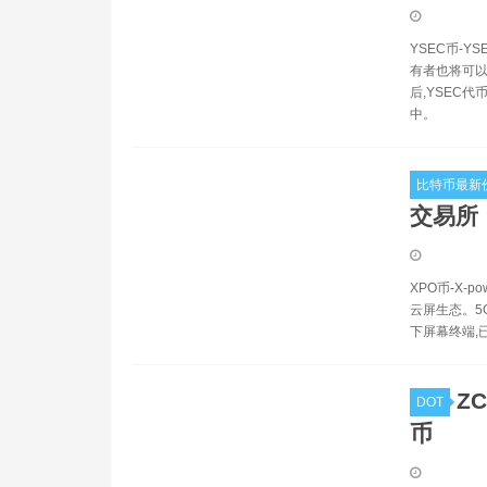
YSEC币-
有者也将可以
后,YSEC
中。
比特币最新
交易所
XPO币-X-
云屏生态。5G
下屏幕终端,
ZC
DOT
币