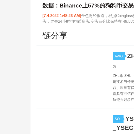
数据：Binance上57%的狗狗币交
[7-4-2022 1:48:26 AM]
金色财经报道，根据Coingla
头，过去24小时狗狗币多头/空头百分比保持在 49.53%/
链分享
Z
AVAX
ZHL币-ZHL
链技术与传统
台、质量有保
都具有可信任
轨迹并记录在
YS
SOL
_YSE