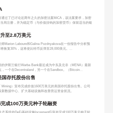
A
通过了已讨论近两年之久的加密法案MiCA，该法案要求，加密
向当局注册，并为稳定币（与价值挂钩的加密货币）保留适当的银
升至2.8万美元
ion Laboure和Galina Pozdnyakova在一份报告中分析预
恢复30%，这将使比特币反弹至28,000美元。...
伊斯兰银行Warba Bank最近成为中东及北非（MENA）最新
centraland，另一个在Sandbox。（Bitcoin...
元的美国存托股份出售
T Mining）宣布完成价值1600万美元的美国存托股份出售。公司
设新数据中心、扩大基础设施和改善营运资金状况。
ntFi完成100万美元种子轮融资
态系统的DeFi基础设施IncrementFi宣布完成100万美元种子轮