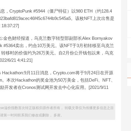
消息，CryptoPunk #5944（僵尸特征）以980 ETH（约128.4
fd819acec46f45c6744b9c545a5。该枚NFT上次出售是
:37:27]
卖出:金色财经报道，乌克兰数字转型部副部长Alex Bornyakov
nk #5364卖出，约合10万美元。该NFT于3月初转移至乌克兰
转移时的价值约为26万美元。自2月份公开钱包以来，乌克
21 4:41:21]
os Hackathon:9月11日消息，Crypto.com将于9月24日在开源
thon。本次Hackathon的奖金池为50万美金，包括DeFi、NFT、
鼓励开发者在Cronos测试网开发去中心化应用。[2021/9/11
oinbase溢价指数首次转正版权归原作者所有， 转载文章仅为传播更多信息之目
 请第一时间联系我们修改或删除， 多谢。