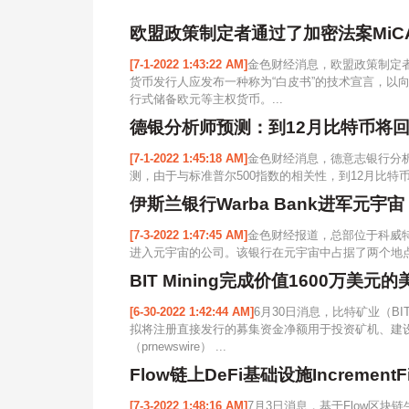
欧盟政策制定者通过了加密法案MiC
[7-1-2022 1:43:22 AM]
金色财经消息，欧盟政策制定者
货币发行人应发布一种称为“白皮书”的技术宣言，以
行式储备欧元等主权货币。...
德银分析师预测：到12月比特币将回
[7-1-2022 1:45:18 AM]
金色财经消息，德意志银行分析师Mar
测，由于与标准普尔500指数的相关性，到12月比特币将
伊斯兰银行Warba Bank进军元宇宙
[7-3-2022 1:47:45 AM]
金色财经报道，总部位于科威特的
进入元宇宙的公司。该银行在元宇宙中占据了两个地点，一个在De
BIT Mining完成价值1600万美
[6-30-2022 1:42:44 AM]
6月30日消息，比特矿业（BI
拟将注册直接发行的募集资金净额用于投资矿机、建
（prnewswire） ...
Flow链上DeFi基础设施Increme
[7-3-2022 1:48:16 AM]
7月3日消息，基于Flow区块链生