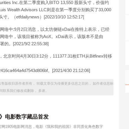
urities Inc.在第二季度购入BITO 13,550 股新头寸，价值约
n Luis Wealth Advisors LLC则是在第一季度分别购买了33,000
tfdailynews）[2022/10/10 12:52:17]
至其网络中:9月2日消息，以太坊侧链xDai在推特上表示，已经
ai网络中，该项目被称为AoX。xDai表示，该版本不是由
021/9/2 22:55:38]
示，北京时间4月30日3:12分，111377.31枚ETH从Bitfinex转移
416ca464a4d7543d806bf。[2021/4/30 21:12:06]
托股份出售版权归原作者所有， 转载文章仅为传播更多信息之目的， 如作者信息标
时间联系我们修改或删除， 多谢。
》电影数字藏品首发
网1905电影网消息，电影《我和我的祖国》非同质化角色数字