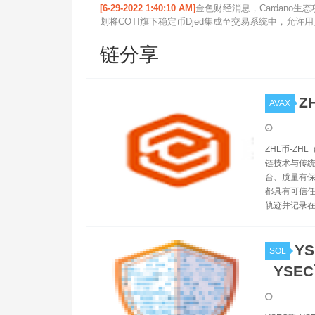
[6-29-2022 1:40:10 AM]
金色财经消息，Cardano生态项目
划将COTI旗下稳定币Djed集成至交易系统中，允许用户使用
链分享
Z
AVAX
ZHL币-ZHL
链技术与传统
台、质量有保
都具有可信任
轨迹并记录在
YS
SOL
_YSE