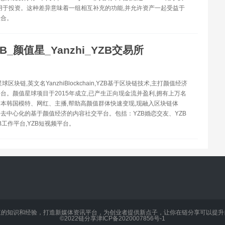
R用于投资。这种差异意味着一组相互补充的功能,并允许资产一起受益于
组合。
ZB_颜值星_Yanzhi_YZB交易所
星球区块链,英文名YanzhiBlockchain,YZB基于区块链技术,主打颜值经济
台。颜值星球项目于2015年成立,已产生正向现金流并盈利,拥有上万名
本韩国模特、网红、主播,帮助高颜值群体快速变现,现融入区块链体
去中心化的基于颜值经济的内容社交平台。包括：YZB婚恋交友、YZB
B工作平台,YZB短视频平台。
值的知识和经验，打造新媒体资讯平台，为创业者提供新点子，让你在链分享可以提升
©2022
链分享
津ICP备2020007856号-1