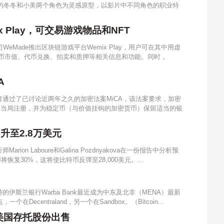
中的冬冬和小美两个角色为灵感原型，以影片中不同角色的职业特
 Play，可交易游戏物品和NFT
eMade推出区块链游戏平台Wemix Play，用户可在其中用虚
代币市值、代币兑换、拍卖和质押等相关信息和功能。同时，
A
通过了已讨论近两年之久的加密法案MiCA，该法案要求，加密
向当局注册，并为稳定币（与价值挂钩的加密货币）保留适当的银
升至2.8万美元
ion Laboure和Galina Pozdnyakova在一份报告中分析预
恢复30%，这将使比特币反弹至28,000美元。...
伊斯兰银行Warba Bank最近成为中东及北非（MENA）最新
centraland，另一个在Sandbox。（Bitcoin...
元的美国存托股份出售