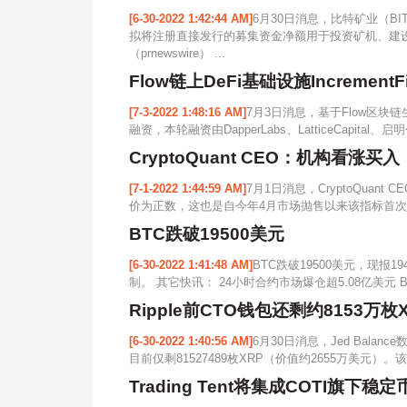
[6-30-2022 1:42:44 AM]
6月30日消息，比特矿业（BI
拟将注册直接发行的募集资金净额用于投资矿机、建
（prnewswire） ...
Flow链上DeFi基础设施Increme
[7-3-2022 1:48:16 AM]
7月3日消息，基于Flow区块链生
融资，本轮融资由DapperLabs、LatticeCapital、启明创
CryptoQuant CEO：机构看涨买
[7-1-2022 1:44:59 AM]
7月1日消息，CryptoQuant 
价为正数，这也是自今年4月市场抛售以来该指标首次
BTC跌破19500美元
[6-30-2022 1:41:48 AM]
BTC跌破19500美元，现报
制。 其它快讯： 24小时合约市场爆仓超5.08亿美元 B
Ripple前CTO钱包还剩约8153
[6-30-2022 1:40:56 AM]
6月30日消息，Jed Balan
目前仅剩81527489枚XRP（价值约2655万美元）。
Trading Tent将集成COTI旗下稳定币