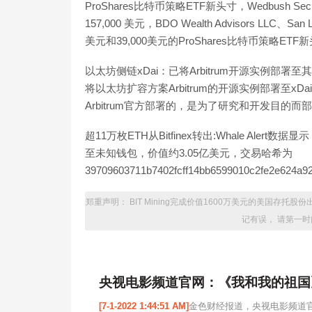
ProShares比特币策略ETF新头寸，Wedbush Sec
157,000 美元，BDO Wealth Advisors LLC、Sa
美元和39,000美元的ProShares比特币策略ETF新头寸。（e
以太坊侧链xDai：已将Arbitrum开源实例部署
将以太坊扩容方案Arbitrum的开源实例部署至xD
Arbitrum官方部署的，是为了研究和开发目的而部署的。[2
超11万枚ETH从Bitfinex转出:Whale Alert数据显
至未知钱包，价值约3.05亿美元，交易哈希为
39709603711b7402fcff14bb6599010c2fe2e624a92
郑重声明： BIT Mining完成价值1600万美元的美国存
记有误， 请第一
央视电影频道官网：《我和我的祖国
[7-1-2022 1:44:51 AM]
金色财经报道，央视电影频道官