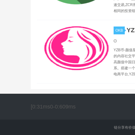
速交易,ZC
相同的投资
Y
OKB
YZB币-颜值
的内容社交平
高颜值中国日
系。搭建一个
电商平台,YZ
[0:31ms0-0:609ms
链分享有价