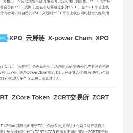
YSEC将推出一个自动预售平台,开发者可以定制他们的预售。YSEC代币持
将自己的YSEC质押,以便在初期养殖更多的YSEC。当YSEC平台上线
代币持有者可以将自己的YSEC入股到YSEC平台上线的同时新增的红利池
XPO_云屏链_X-power Chain_XPO
价格
powerChain（云屏链）是创新性基于JAVA语言研发的公链,在此基础搭建
时代万物互联,X-powerChain和全球上万家企业合作,布局40多万个线
已经产生10万多个节点,每日流量过千万。
RT_ZCore Token_ZCRT交易所_ZCRT
CRT由ZCore项目推出用于ZCorePay系统,并通过支付网关进行项目推
生态系统发行有2个代币,ZCRT与ZCR,两者有不同的用途：ZCRT用于快