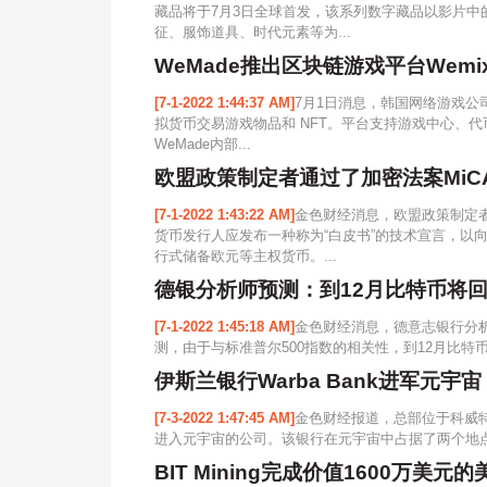
藏品将于7月3日全球首发，该系列数字藏品以影片
征、服饰道具、时代元素等为...
WeMade推出区块链游戏平台Wemix
[7-1-2022 1:44:37 AM]
7月1日消息，韩国网络游戏公司W
拟货币交易游戏物品和 NFT。平台支持游戏中心、
WeMade内部...
欧盟政策制定者通过了加密法案MiC
[7-1-2022 1:43:22 AM]
金色财经消息，欧盟政策制定者
货币发行人应发布一种称为“白皮书”的技术宣言，以
行式储备欧元等主权货币。...
德银分析师预测：到12月比特币将回
[7-1-2022 1:45:18 AM]
金色财经消息，德意志银行分析师Mar
测，由于与标准普尔500指数的相关性，到12月比特币将
伊斯兰银行Warba Bank进军元宇宙
[7-3-2022 1:47:45 AM]
金色财经报道，总部位于科威特的
进入元宇宙的公司。该银行在元宇宙中占据了两个地点，一个在De
BIT Mining完成价值1600万美