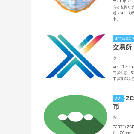
YSEC币-
有者也将可以
后,YSEC
中。
比特币最新
交易所
XPO币-X-
云屏生态。5G
下屏幕终端,
ZC
DOT
币
ZCRT币-Z
广。ZCore