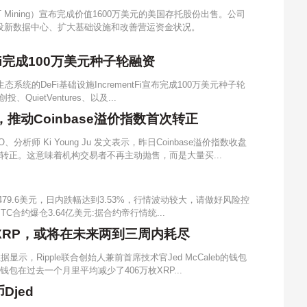
T Mining）宣布完成价值1600万美元的美国存托股份出售。公司
设新数据中心、扩大基础设施和改善营运资金状况。
ntFi完成100万美元种子轮融资
态系统的DeFi基础设施IncrementFi宣布完成100万美元种子轮
投、QuietVentures、以及...
入，推动Coinbase溢价指数首次转正
CEO、分析师 Ki Young Ju 发文表示，昨日Coinbase溢价指数收盘
转正。这意味着机构交易者不再主动抛售，而是大量买...
19479.6美元，日内跌幅达到3.53%，行情波动较大，请做好风险控
TC合约爆仓3.64亿美元:据合约帝行情统...
万枚XRP，或将在未来两到三周内耗尽
ce数据显示，Ripple联合创始人兼前首席技术官Jed McCaleb的钱包
该钱包在过去一个月里平均减少了406万枚XRP...
Djed