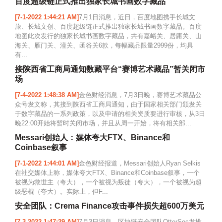
百度超级链正式推出独家长城书画数字藏品
[7-1-2022 1:44:21 AM]
7月1日消息，近日，百度地图携手长城文
旅、长城文创、百度超级链正式推出独家长城书画数字藏品。百度
地图此次发行的独家长城书画数字藏品，共有嘉峪关、居庸关、山
海关、雁门关、潼关、函谷关6款，每幅藏品限量2999份，均具
有...
接陕西省工商局通知数藏平台“赛博艺术藏品”暂关闭市
场
[7-4-2022 1:48:38 AM]
金色财经消息，7月3日晚，赛博艺术藏品公
众号发文称，其接到陕西省工商局通知，由于国家相关部门颁发关
于数字藏品的一系列政策，以及申请的相关资质要进行审核，从3日
晚22:00开始将暂时关闭市场，并且从周一开始，将有相关部...
Messari创始人：媒体夸大FTX、Binance和
Coinbase叙事
[7-1-2022 1:44:01 AM]
金色财经报道，Messari创始人Ryan Selkis
在社交媒体上称，媒体夸大FTX、Binance和Coinbase叙事，一个
被视为救世主（夸大），一个被视为叛徒（夸大），一个被视为超
级恶棍（夸大）。实际上，但F...
安全团队：Crema Finance攻击事件损失超600万美元
[7-3-2022 1:47:29 AM]
7月3日消息，区块链安全团队OtterSec发推