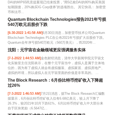
DAI的MIP65民意提案现已结束投票，“用5亿枚DAI的80%购买美国
短期国债，20%购买IG Corp债券”的选项胜出。 其它快讯： 加密货
币和法币...
Quantum Blockchain Technologies报告2021年亏损
540万欧元后股价下跌
[6-30-2022 1:41:58 AM]
6月30日消息，加密货币技术公司Quantum
Blockchain Technologies PLC在公布2021年亏损扩大后股价下跌。
Quantum去年净亏损540万欧元（560万美元），而2020年...
沈阳：元宇宙在金融领域更应强调服务实体
[7-1-2022 1:44:53 AM]
金色财经消息，清华大学新闻学院元宇宙文
化实验室主任沈阳表示，在整个元宇宙当中，虚拟人是属于主体地
位的，因为有了虚拟人就会有虚拟服装、虚拟家居、虚拟房地产、
虚拟的环境，所以虚拟人在元宇宙里面的价值是非常高的。 ...
The Block Research：6月份比特币挖矿收入下降超
过26%
[7-3-2022 1:46:53 AM]
7月2日消息，据The Block Research汇编数
据显示，6月份比特币挖矿收入仅有6.68亿美元，较上月下降了
26.3%，较2021年10月下跌61%。6月比特币挖矿收入中大部分来
自于区块奖励（6.5647亿...