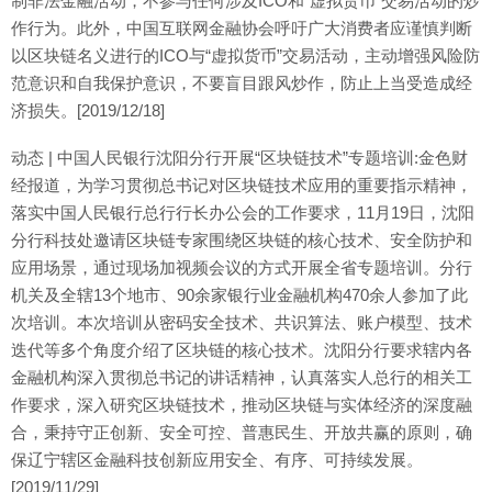
制非法金融活动，不参与任何涉及ICO和“虚拟货币”交易活动的炒
作行为。此外，中国互联网金融协会呼吁广大消费者应谨慎判断
以区块链名义进行的ICO与“虚拟货币”交易活动，主动增强风险防
范意识和自我保护意识，不要盲目跟风炒作，防止上当受造成经
济损失。[2019/12/18]
动态 | 中国人民银行沈阳分行开展“区块链技术”专题培训:金色财
经报道，为学习贯彻总书记对区块链技术应用的重要指示精神，
落实中国人民银行总行行长办公会的工作要求，11月19日，沈阳
分行科技处邀请区块链专家围绕区块链的核心技术、安全防护和
应用场景，通过现场加视频会议的方式开展全省专题培训。分行
机关及全辖13个地市、90余家银行业金融机构470余人参加了此
次培训。本次培训从密码安全技术、共识算法、账户模型、技术
迭代等多个角度介绍了区块链的核心技术。沈阳分行要求辖内各
金融机构深入贯彻总书记的讲话精神，认真落实人总行的相关工
作要求，深入研究区块链技术，推动区块链与实体经济的深度融
合，秉持守正创新、安全可控、普惠民生、开放共赢的原则，确
保辽宁辖区金融科技创新应用安全、有序、可持续发展。
[2019/11/29]