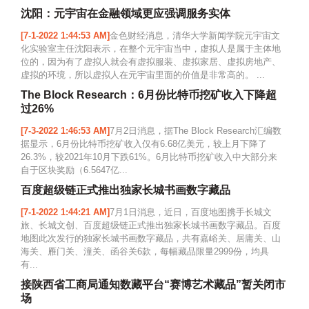
沈阳：元宇宙在金融领域更应强调服务实体
[7-1-2022 1:44:53 AM]
金色财经消息，清华大学新闻学院元宇宙文
化实验室主任沈阳表示，在整个元宇宙当中，虚拟人是属于主体地
位的，因为有了虚拟人就会有虚拟服装、虚拟家居、虚拟房地产、
虚拟的环境，所以虚拟人在元宇宙里面的价值是非常高的。 ...
The Block Research：6月份比特币挖矿收入下降超
过26%
[7-3-2022 1:46:53 AM]
7月2日消息，据The Block Research汇编数
据显示，6月份比特币挖矿收入仅有6.68亿美元，较上月下降了
26.3%，较2021年10月下跌61%。6月比特币挖矿收入中大部分来
自于区块奖励（6.5647亿...
百度超级链正式推出独家长城书画数字藏品
[7-1-2022 1:44:21 AM]
7月1日消息，近日，百度地图携手长城文
旅、长城文创、百度超级链正式推出独家长城书画数字藏品。百度
地图此次发行的独家长城书画数字藏品，共有嘉峪关、居庸关、山
海关、雁门关、潼关、函谷关6款，每幅藏品限量2999份，均具
有...
接陕西省工商局通知数藏平台“赛博艺术藏品”暂关闭市
场