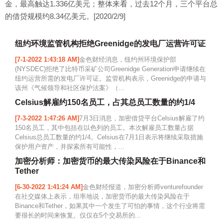
金，最高触达1.336亿美元；整体来看，过去12个月，三个平台总
的借贷规模约8.34亿美元。[2020/2/9]
纽约环境监管机构拒绝Greenidge的发电厂运营许可证
[7-1-2022 1:43:18 AM]
金色财经消息，纽约州环境保护部
(NYSDEC)拒绝了比特币采矿公司Greenidge Generation申请继续在
纽约运营所需的发电厂许可证。监管机构表示，Greenidge的申请与
该州《气候领导和社区保护法案》（...
Celsius解雇约150名员工，占其总员工数量的约1/4
[7-3-2022 1:47:26 AM]
7月3日消息，加密借贷平台Celsius解雇了约
150名员工，其中包括在以色列的员工。本次解雇员工数量占据
Celsius总员工数量的约1/4。Celsius在7月1日表示将继续采取措施
保护用户资产，并探索所有可能性，...
加密分析师：加密货币的最大传染风险在于Binance和
Tether
[6-30-2022 1:41:24 AM]
金色财经报道，加密分析师venturefounder
在社交媒体上表示，坦率地说，加密货币的最大传染风险在于
Binance和Tether，如果其中一个发生了可怕的事情，这个行业将需
要很长的时间来恢复。仅仅在5个交易所的...