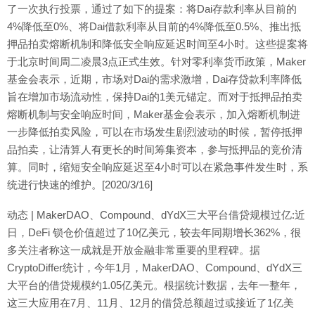
了一次执行投票，通过了如下的提案：将Dai存款利率从目前的
4%降低至0%、将Dai借款利率从目前的4%降低至0.5%、推出抵
押品拍卖熔断机制和降低安全响应延迟时间至4小时。这些提案将
于北京时间周二凌晨3点正式生效。针对零利率货币政策，Maker
基金会表示，近期，市场对Dai的需求激增，Dai存贷款利率降低
旨在增加市场流动性，保持Dai的1美元锚定。而对于抵押品拍卖
熔断机制与安全响应时间，Maker基金会表示，加入熔断机制进
一步降低拍卖风险，可以在市场发生剧烈波动的时候，暂停抵押
品拍卖，让清算人有更长的时间筹集资本，参与抵押品的竞价清
算。同时，缩短安全响应延迟至4小时可以在紧急事件发生时，系
统进行快速的维护。[2020/3/16]
动态 | MakerDAO、Compound、dYdX三大平台借贷规模过亿:近
日，DeFi 锁仓价值超过了10亿美元，较去年同期增长362%，很
多关注者称这一成就是开放金融非常重要的里程碑。据
CryptoDiffer统计，今年1月，MakerDAO、Compound、dYdX三
大平台的借贷规模约1.05亿美元。根据统计数据，去年一整年，
这三大应用在7月、11月、12月的借贷总额超过或接近了1亿美