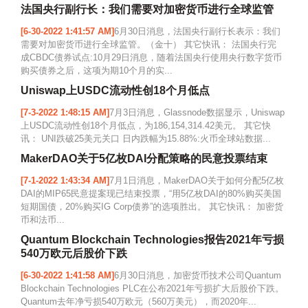
法国央行副行长：我们需要对加密货币进行全球监管
[6-30-2022 1:41:57 AM]
6月30日消息，法国央行副行长表示：我们
需要对加密货币进行全球监管。（金十） 其它快讯： 法国央行完
成CBDC债券试点:10月29日消息，随着法国央行使用央行数字货币
购买债券之后，这项为期10个月的实...
Uniswap上USDC流动性创18个月低点
[7-3-2022 1:48:15 AM]
7月3日消息，Glassnode数据显示，Uniswap
上USDC流动性创18个月低点，为186,154,314.42美元。 其它快
讯： UNI跌破25美元关口 日内跌幅为15.88%:火币全球站数据...
MakerDAO关于5亿枚DAI分配策略的民意投票结束
[7-1-2022 1:43:34 AM]
7月1日消息，MakerDAO关于如何分配5亿枚
DAI的MIP65民意提案现已结束投票，“用5亿枚DAI的80%购买美国
短期国债，20%购买IG Corp债券”的选项胜出。 其它快讯： 加密货
币和法币...
Quantum Blockchain Technologies报告2021年亏损
540万欧元后股价下跌
[6-30-2022 1:41:58 AM]
6月30日消息，加密货币技术公司Quantum
Blockchain Technologies PLC在公布2021年亏损扩大后股价下跌。
Quantum去年净亏损540万欧元（560万美元），而2020年...